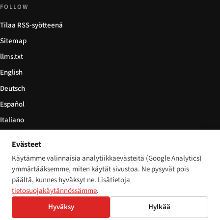
FOLLOW
Tilaa RSS-syötteenä
Sitemap
llms.txt
English
Deutsch
Español
Italiano
Български
Evästeet
简体中文
Käytämme valinnaisia analytiikkaevästeitä (Google Analytics)
ymmärtääksemme, miten käytät sivustoa. Ne pysyvät pois
päältä, kunnes hyväksyt ne. Lisätietoja
tietosuojakäytännössämme
.
© 2026 Disability World. Kaikki oikeudet pidätetään.
Cookie settings
Hyväksy
Hylkää
English
Deutsch
Español
Italiano
Български
简体中文
Polski
Français
Nederlands
Kieli: