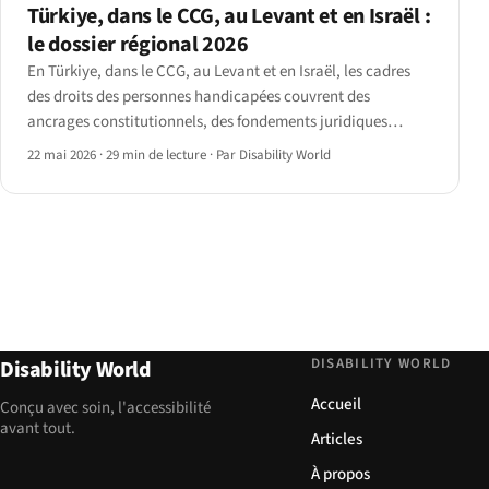
Türkiye, dans le CCG, au Levant et en Israël :
le dossier régional 2026
En Türkiye, dans le CCG, au Levant et en Israël, les cadres
des droits des personnes handicapées couvrent des
ancrages constitutionnels, des fondements juridiques
religieux, des réformes récentes proches du droit européen,
22 mai 2026
·
29 min de lecture
·
Par Disability World
et les suites du séisme de 2023. Le paysage 2026, pays par
pays.
DISABILITY WORLD
Disability World
Accueil
Conçu avec soin, l'accessibilité
avant tout.
Articles
À propos