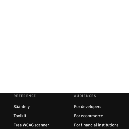
REFERENCE
AUDIENCES
Sääntely
For developers
Toolkit
For ecommerce
Free WCAG scanner
For financial institutions