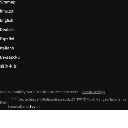
Sitemap
llms.txt
English
Deutsch
Español
Italiano
Български
简体中文
© 2026 Disability World. Kaikki oikeudet pidätetään.
Cookie settings
English
Deutsch
Español
Italiano
Български
简体中文
Polski
Français
Nederlands
Kieli:
Svenska
Dansk
Suomi