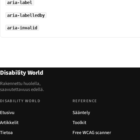
aria-label
aria-labelledby
aria-invalid
Disability World
Rakennettu huolella,
saavutettavuus edellä.
DISABILITY WORLD
REFERENCE
Etusivu
Sääntely
Artikkelit
Toolkit
Tietoa
Free WCAG scanner