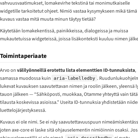
vahvuusvaatimukset, lomakevirhe tekstinä tai monimutkaiselle
widgetille tarkoitetut ohjeet. Nimiö vastaa kysymykseen
mikä tämä
kuvaus vastaa
mitä muuta minun täytyy tietää?
Käytetään lomakekentissä, painikkeissa, dialogeissa ja muissa
mukautetuissa widgeteissä, joissa lisäkonteksti kuuluu nimen jälk
Toimintaperiaate
Arvo on
välilyönneillä erotettu lista elementtien ID-tunnuksista
,
samassa muodossa kuin
. Ruudunlukuohjel
aria-labelledby
lukevat kuvauksen saavutettavan nimen ja roolin jälkeen, yleensä 
tauon jälkeen —
“Sähköposti, muokkaa, Otamme yhteyttä vain tätä
tilausta koskevissa asioissa.”
Useita ID-tunnuksia yhdistetään niid
luettelojärjestyksessä.
Kuvaus ei ole nimi. Se ei näy saavutettavuuspuun nimeämiskentäss
joten axe-core ei laske sitä ohjauselementin nimiöinnin osaksi. Jos
ohjauselementillä ei ole nimeä,
ei pysty
aria-describedby