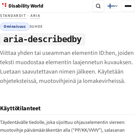
Disability World
STANDARDIT
·
ARIA
Ominaisuus
SUHDE
aria-describedby
Viittaa yhden tai useamman elementin ID:hen, joiden
teksti muodostaa elementin laajennetun kuvauksen.
Luetaan saavutettavan nimen jälkeen. Käytetään
ohjeteksteissä, muotovihjeinä ja lomakevirheissä.
Käyttötilanteet
Täydentävälle tiedolle, joka sijoittuu ohjauselementin viereen:
muotovihje päivämääräkentän alla (“PP/KK/VVVV”), salasanan