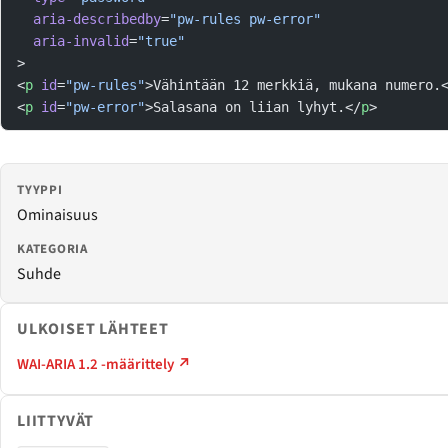
  aria-describedby
=
"pw-rules pw-error"
  aria-invalid
=
"true"
>
<
p
 id
=
"pw-rules"
>Vähintään 12 merkkiä, mukana numero.
<
p
 id
=
"pw-error"
>Salasana on liian lyhyt.</
p
>
TYYPPI
Ominaisuus
KATEGORIA
Suhde
ULKOISET LÄHTEET
WAI-ARIA 1.2 -määrittely ↗
LIITTYVÄT