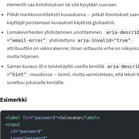
elementti saa kohdistuksen tai sitä kysytään suoraan.
Pitkät markkinointitekstit kuvauksena — pitkät ilmoitukset saav
käyttäjät poistamaan kuvaukset käytöstä globaalisti.
Lomakevirheiden yhdistämisen unohtaminen.
aria-descri
yhdistettynä
-
="email-error"
aria-invalid="true"
attribuuttiin on vakiorakenne; ilman viittausta virhe on näkyvis
mutta hiljainen.
Saman kuvaus-ID:n toistokäyttö useilla kentillä
aria-descri
-muodossa — toimii, mutta varmistetaan, että teksti t
="hint"
soveltuu jokaiselle kentälle.
Esimerkki
<
label
 for
=
"password"
>Salasana</
label
>
<
input
  id
=
"password"
  type
=
"password"