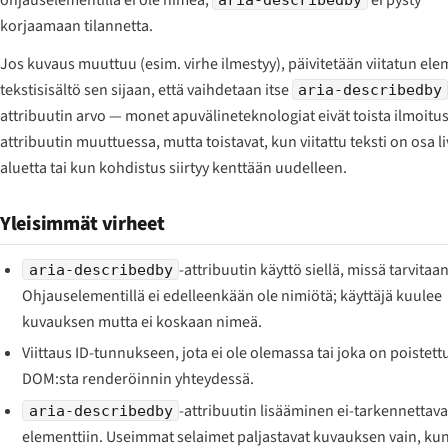
korjaamaan tilannetta.
Jos kuvaus muuttuu (esim. virhe ilmestyy), päivitetään viitatun ele
tekstisisältö sen sijaan, että vaihdetaan itse
aria-describedby
attribuutin arvo — monet apuvälineteknologiat eivät toista ilmoitu
attribuutin muuttuessa, mutta toistavat, kun viitattu teksti on osa li
aluetta tai kun kohdistus siirtyy kenttään uudelleen.
Yleisimmät virheet
-attribuutin käyttö siellä, missä tarvitaa
aria-describedby
Ohjauselementillä ei edelleenkään ole nimiötä; käyttäjä kuulee
kuvauksen mutta ei koskaan nimeä.
Viittaus ID-tunnukseen, jota ei ole olemassa tai joka on poistett
DOM:sta renderöinnin yhteydessä.
-attribuutin lisääminen ei-tarkennettav
aria-describedby
elementtiin. Useimmat selaimet paljastavat kuvauksen vain, ku