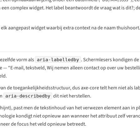
n een complex widget. Het label beantwoordt de vraag
wat is dit?
; d
 elk aangepast widget waarbij extra context na de naam thuishoort
dezelfde vorm als
. Schermlesers kondigen de 
aria-labelledby
ze —
“E-mail, tekstveld, Wij nemen alleen contact op over uw bestelli
eld.
 van de toegankelijkheidsstructuur, dus axe-core telt hem niet als la
an
dit niet herstellen.
aria-describedby
chijnt), past men de tekstinhoud van het verwezen element aan in p
nologie kondigt niet opnieuw aan wanneer het attribuut zelf veran
nneer de focus het veld opnieuw betreedt.