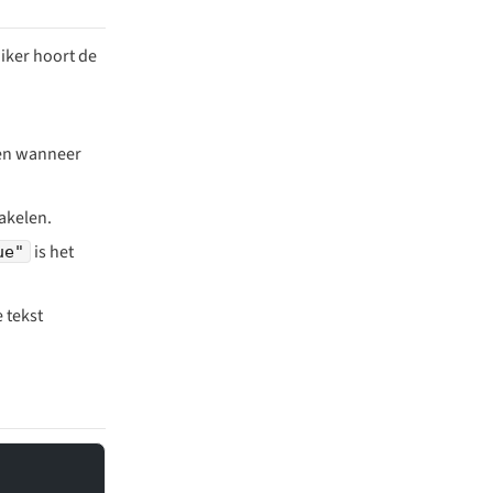
iker hoort de
een wanneer
akelen.
is het
ue"
 tekst