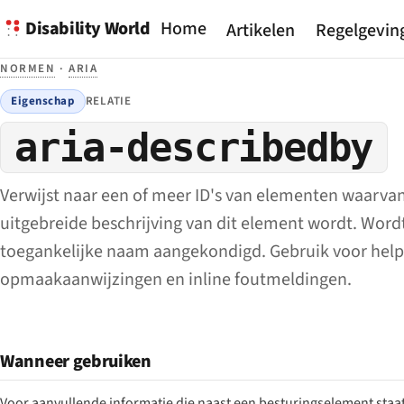
Disability World
Home
Artikelen
Regelgevin
NORMEN
·
ARIA
Eigenschap
RELATIE
aria-describedby
Verwijst naar een of meer ID's van elementen waarvan
uitgebreide beschrijving van dit element wordt. Word
toegankelijke naam aangekondigd. Gebruik voor help
opmaakaanwijzingen en inline foutmeldingen.
Wanneer gebruiken
Voor aanvullende informatie die naast een besturingselement staa