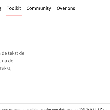
g
Toolkit
Community
Over ons
 de tekst de
t na de
tekst,
t: een opmaakaanwijzing onder een datumveld (“DD/MM/JJJJ”), een 