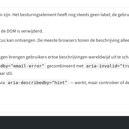
zijn. Het besturingselement heeft nog steeds geen label; de gebru
t de DOM is verwijderd.
cus kan ontvangen. De meeste browsers tonen de beschrijving all
ngen brengen gebruikers ertoe beschrijvingen wereldwijd uit te sch
gecombineerd met
edby="email-error"
aria-invalid="tr
r stil.
via
— werkt, maar controleer of de
aria-describedby="hint"