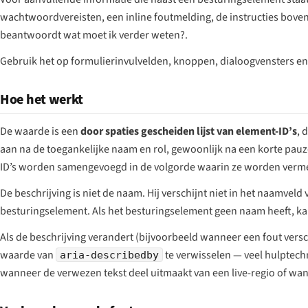
wachtwoordvereisten, een inline foutmelding, de instructies bove
beantwoordt
wat moet ik verder weten?
.
Gebruik het op formulierinvulvelden, knoppen, dialoogvensters en
Hoe het werkt
De waarde is een
door spaties gescheiden lijst van element-ID’s
, 
aan na de toegankelijke naam en rol, gewoonlijk na een korte pau
ID’s worden samengevoegd in de volgorde waarin ze worden verm
De beschrijving is niet de naam. Hij verschijnt niet in het naamveld
besturingselement. Als het besturingselement geen naam heeft, k
Als de beschrijving verandert (bijvoorbeeld wanneer een fout vers
waarde van
te verwisselen — veel hulptech
aria-describedby
wanneer de verwezen tekst deel uitmaakt van een live-regio of wa