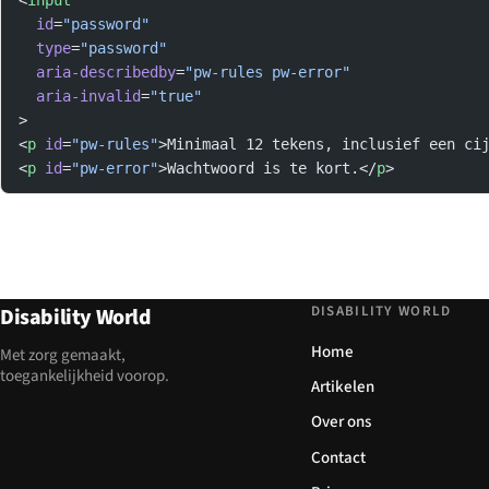
  id
=
"password"
  type
=
"password"
  aria-describedby
=
"pw-rules pw-error"
  aria-invalid
=
"true"
>
<
p
 id
=
"pw-rules"
>Minimaal 12 tekens, inclusief een ci
<
p
 id
=
"pw-error"
>Wachtwoord is te kort.</
p
>
DISABILITY WORLD
Disability World
Home
Met zorg gemaakt,
toegankelijkheid voorop.
Artikelen
Over ons
Contact