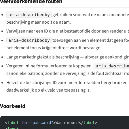
Veelvoorkomende fouten
gebruiken voor wat de naam zou moeten 
aria-describedby
beschrijving maar nooit de naam.
Verwijzen naar een ID die niet bestaat of die door een render ui
toevoegen aan een element dat geen fo
aria-describedby
het element focus krijgt of direct wordt bevraagd.
Lange marketingtekst als beschrijving — uitvoerige aankondigi
Vergeten inline formulierfouten te koppelen.
aria-describ
canonieke patroon; zonder de verwijzing is de fout zichtbaar maa
Hetzelfde beschrijvings-ID voor meerdere velden hergebruiken 
daadwerkelijk op elk veld van toepassing is.
Voorbeeld
<
label
 for
=
"password"
>Wachtwoord</
label
>
<
input