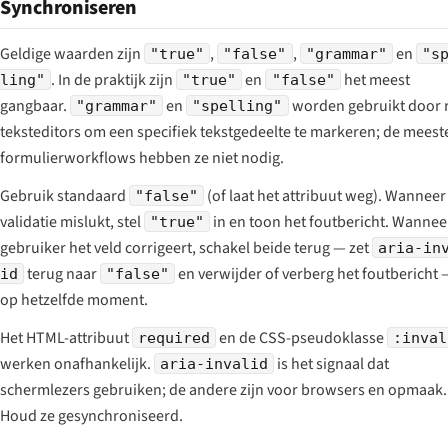
Synchroniseren
Geldige waarden zijn
,
,
en
"true"
"false"
"grammar"
"s
. In de praktijk zijn
en
het meest
ling"
"true"
"false"
gangbaar.
en
worden gebruikt door r
"grammar"
"spelling"
teksteditors om een specifiek tekstgedeelte te markeren; de meest
formulierworkflows hebben ze niet nodig.
Gebruik standaard
(of laat het attribuut weg). Wanneer
"false"
validatie mislukt, stel
in en toon het foutbericht. Wannee
"true"
gebruiker het veld corrigeert, schakel beide terug — zet
aria-in
terug naar
en verwijder of verberg het foutbericht 
id
"false"
op hetzelfde moment.
Het HTML-attribuut
en de CSS-pseudoklasse
required
:inval
werken onafhankelijk.
is het signaal dat
aria-invalid
schermlezers gebruiken; de andere zijn voor browsers en opmaak.
Houd ze gesynchroniseerd.