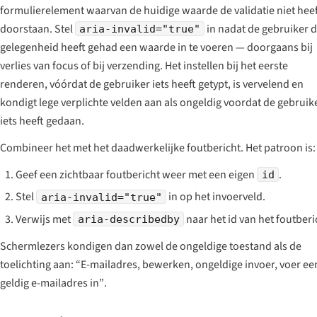
formulierelement waarvan de huidige waarde de validatie niet hee
doorstaan. Stel
in
nadat
de gebruiker 
aria-invalid="true"
gelegenheid heeft gehad een waarde in te voeren — doorgaans bij
verlies van focus of bij verzending. Het instellen bij het eerste
renderen, vóórdat de gebruiker iets heeft getypt, is vervelend en
kondigt lege verplichte velden aan als ongeldig voordat de gebruik
iets heeft gedaan.
Combineer het met het daadwerkelijke foutbericht. Het patroon is:
Geef een zichtbaar foutbericht weer met een eigen
.
id
Stel
in op het invoerveld.
aria-invalid="true"
Verwijs met
naar het id van het foutberi
aria-describedby
Schermlezers kondigen dan zowel de ongeldige toestand als de
toelichting aan:
“E-mailadres, bewerken, ongeldige invoer, voer ee
geldig e-mailadres in”
.