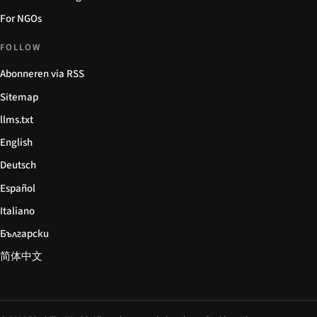
For NGOs
FOLLOW
Abonneren via RSS
Sitemap
llms.txt
English
Deutsch
Español
Italiano
Български
简体中文