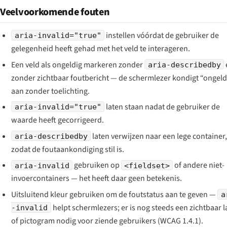
Veelvoorkomende fouten
instellen vóórdat de gebruiker de
aria-invalid="true"
gelegenheid heeft gehad met het veld te interageren.
Een veld als ongeldig markeren zonder
aria-describedby
zonder zichtbaar foutbericht — de schermlezer kondigt “ongeld
aan zonder toelichting.
laten staan nadat de gebruiker de
aria-invalid="true"
waarde heeft gecorrigeerd.
laten verwijzen naar een lege container,
aria-describedby
zodat de foutaankondiging stil is.
gebruiken op
of andere niet-
aria-invalid
<fieldset>
invoercontainers — het heeft daar geen betekenis.
Uitsluitend kleur gebruiken om de foutstatus aan te geven —
a
helpt schermlezers; er is nog steeds een zichtbaar l
-invalid
of pictogram nodig voor ziende gebruikers (WCAG 1.4.1).