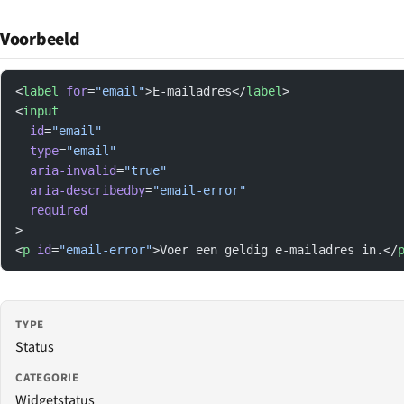
Voorbeeld
<
label
 for
=
"email"
>E-mailadres</
label
>
<
input
  id
=
"email"
  type
=
"email"
  aria-invalid
=
"true"
  aria-describedby
=
"email-error"
  required
>
<
p
 id
=
"email-error"
>Voer een geldig e-mailadres in.</
TYPE
Status
CATEGORIE
Widgetstatus