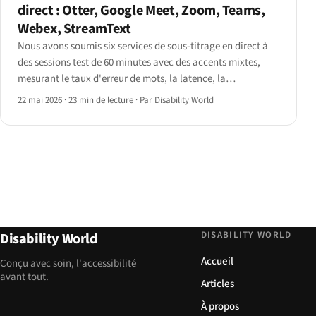
direct : Otter, Google Meet, Zoom, Teams,
Webex, StreamText
Nous avons soumis six services de sous-titrage en direct à
des sessions test de 60 minutes avec des accents mixtes,
mesurant le taux d'erreur de mots, la latence, la
mémorisation des noms et l'intégration AT.
22 mai 2026
·
23 min de lecture
·
Par Disability World
DISABILITY WORLD
Disability World
Accueil
Conçu avec soin, l'accessibilité
avant tout.
Articles
À propos