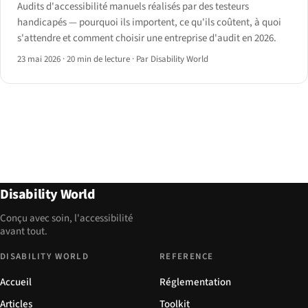
Audits d'accessibilité manuels réalisés par des testeurs
handicapés — pourquoi ils importent, ce qu'ils coûtent, à quoi
s'attendre et comment choisir une entreprise d'audit en 2026.
23 mai 2026
·
20 min de lecture
·
Par Disability World
Disability World
Conçu avec soin, l'accessibilité
avant tout.
DISABILITY WORLD
REFERENCE
Accueil
Réglementation
Articles
Toolkit