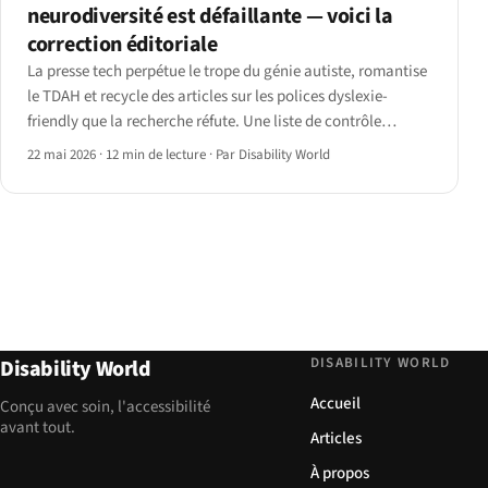
neurodiversité est défaillante — voici la
correction éditoriale
La presse tech perpétue le trope du génie autiste, romantise
le TDAH et recycle des articles sur les polices dyslexie-
friendly que la recherche réfute. Une liste de contrôle
éditoriale 2026 pour les journalistes qui veulent rattraper
22 mai 2026
·
12 min de lecture
·
Par Disability World
leur retard.
DISABILITY WORLD
Disability World
Accueil
Conçu avec soin, l'accessibilité
avant tout.
Articles
À propos