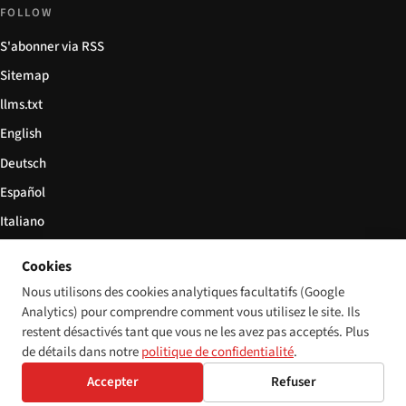
FOLLOW
S'abonner via RSS
Sitemap
llms.txt
English
Deutsch
Español
Italiano
Български
Cookies
简体中文
Nous utilisons des cookies analytiques facultatifs (Google
Analytics) pour comprendre comment vous utilisez le site. Ils
restent désactivés tant que vous ne les avez pas acceptés. Plus
de détails dans notre
politique de confidentialité
.
© 2026 Disability World. Tous droits réservés.
Cookie settings
Accepter
Refuser
English
Deutsch
Español
Italiano
Български
简体中文
Polski
Français
Langue: