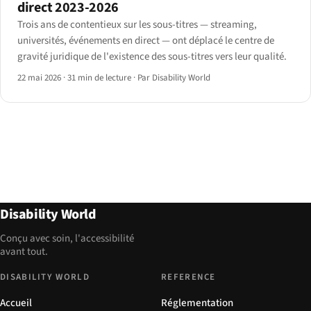
direct 2023-2026
Trois ans de contentieux sur les sous-titres — streaming,
universités, événements en direct — ont déplacé le centre de
gravité juridique de l'existence des sous-titres vers leur qualité.
22 mai 2026
·
31 min de lecture
·
Par Disability World
Disability World
Conçu avec soin, l'accessibilité
avant tout.
DISABILITY WORLD
REFERENCE
Accueil
Réglementation