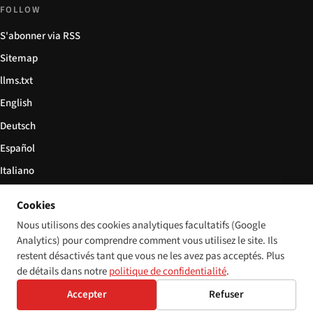
FOLLOW
S'abonner via RSS
Sitemap
llms.txt
English
Deutsch
Español
Italiano
Български
Cookies
简体中文
Nous utilisons des cookies analytiques facultatifs (Google
Analytics) pour comprendre comment vous utilisez le site. Ils
restent désactivés tant que vous ne les avez pas acceptés. Plus
de détails dans notre
politique de confidentialité
.
© 2026 Disability World. Tous droits réservés.
Cookie settings
Accepter
Refuser
English
Deutsch
Español
Italiano
Български
简体中文
Polski
Français
Langue: