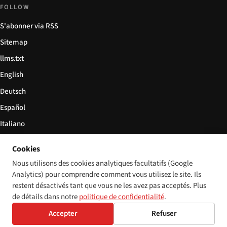
FOLLOW
S'abonner via RSS
Sitemap
llms.txt
English
Deutsch
Español
Italiano
Български
Cookies
简体中文
Nous utilisons des cookies analytiques facultatifs (Google
Analytics) pour comprendre comment vous utilisez le site. Ils
restent désactivés tant que vous ne les avez pas acceptés. Plus
de détails dans notre
politique de confidentialité
.
© 2026 Disability World. Tous droits réservés.
Cookie settings
Accepter
Refuser
English
Deutsch
Español
Italiano
Български
简体中文
Polski
Français
Langue: