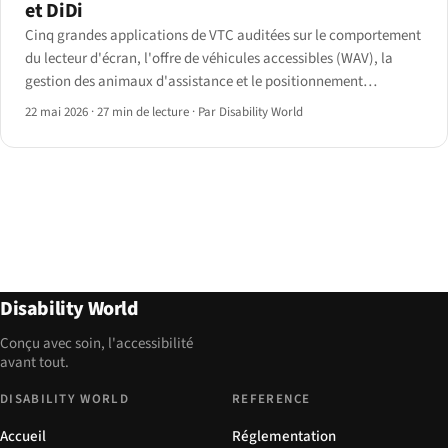
et DiDi
Cinq grandes applications de VTC auditées sur le comportement
du lecteur d'écran, l'offre de véhicules accessibles (WAV), la
gestion des animaux d'assistance et le positionnement
réglementaire — du règlement DOJ-Uber 2021 à l'Article 4 de
22 mai 2026
·
27 min de lecture
·
Par Disability World
l'EAA.
Disability World
Conçu avec soin, l'accessibilité
avant tout.
DISABILITY WORLD
REFERENCE
Accueil
Réglementation