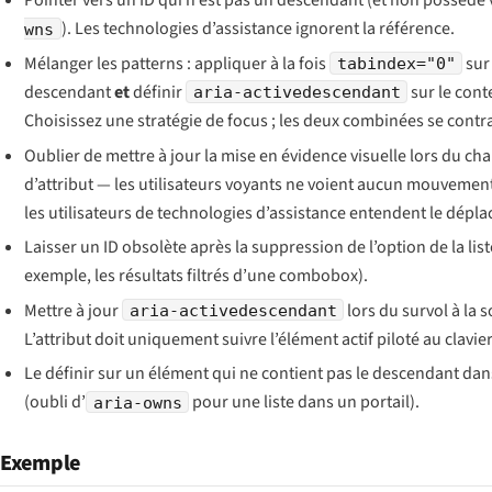
Pointer vers un ID qui n’est pas un descendant (et non possédé 
). Les technologies d’assistance ignorent la référence.
wns
Mélanger les patterns : appliquer à la fois
sur 
tabindex="0"
descendant
et
définir
sur le cont
aria-activedescendant
Choisissez une stratégie de focus ; les deux combinées se contra
Oublier de mettre à jour la mise en évidence visuelle lors du c
d’attribut — les utilisateurs voyants ne voient aucun mouvemen
les utilisateurs de technologies d’assistance entendent le dépl
Laisser un ID obsolète après la suppression de l’option de la list
exemple, les résultats filtrés d’une combobox).
Mettre à jour
lors du survol à la s
aria-activedescendant
L’attribut doit uniquement suivre l’élément actif piloté au clavier
Le définir sur un élément qui ne contient pas le descendant dan
(oubli d’
pour une liste dans un portail).
aria-owns
Exemple