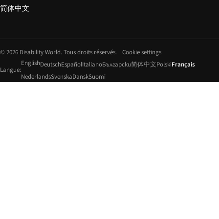
简体中文
© 2026 Disability World. Tous droits réservés.
Cookie settings
English
Deutsch
Español
Italiano
Български
简体中文
Polski
Français
Langue:
Nederlands
Svenska
Dansk
Suomi