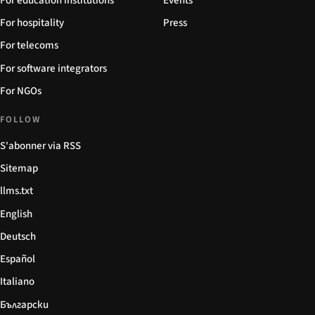
For education institutions
Events
For hospitality
Press
For telecoms
For software integrators
For NGOs
FOLLOW
S'abonner via RSS
Sitemap
llms.txt
English
Deutsch
Español
Italiano
Български