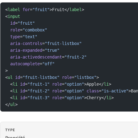
<
label
 for
=
"fruit"
>Fruit</
label
>
<
input
  id
=
"fruit"
  role
=
"combobox"
  type
=
"text"
  aria-controls
=
"fruit-listbox"
  aria-expanded
=
"true"
  aria-activedescendant
=
"fruit-2"
  autocomplete
=
"off"
>
<
ul
 id
=
"fruit-listbox"
 role
=
"listbox"
>
  <
li
 id
=
"fruit-1"
 role
=
"option"
>Apple</
li
>
  <
li
 id
=
"fruit-2"
 role
=
"option"
 class
=
"is-active"
>Ba
  <
li
 id
=
"fruit-3"
 role
=
"option"
>Cherry</
li
>
</
ul
>
TYPE
Propriété