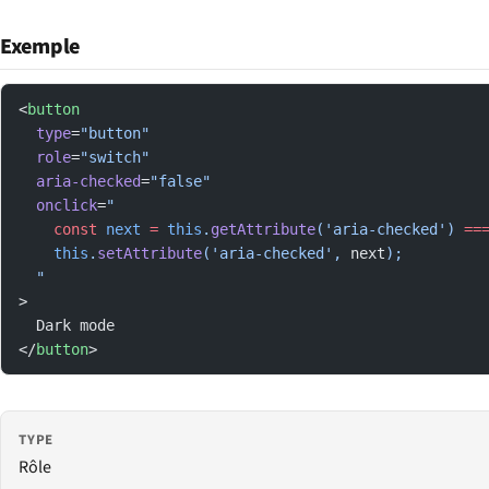
Exemple
<
button
  type
=
"button"
  role
=
"switch"
  aria-checked
=
"false"
  onclick
=
"
    const
 next
 =
 this
.
getAttribute
('aria-checked') 
==
    this
.
setAttribute
('aria-checked', 
next
);
  "
>
  Dark mode
</
button
>
TYPE
Rôle