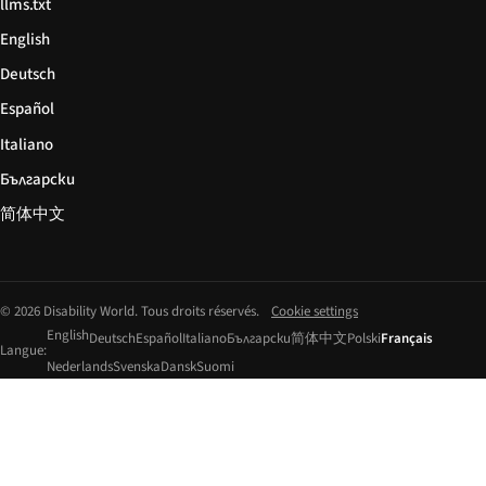
llms.txt
English
Deutsch
Español
Italiano
Български
简体中文
© 2026 Disability World. Tous droits réservés.
Cookie settings
English
Deutsch
Español
Italiano
Български
简体中文
Polski
Français
Langue:
Nederlands
Svenska
Dansk
Suomi