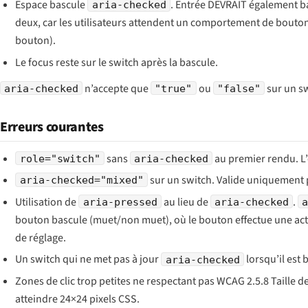
Espace bascule
. Entrée DEVRAIT également b
aria-checked
deux, car les utilisateurs attendent un comportement de bouto
bouton).
Le focus reste sur le switch après la bascule.
n’accepte que
ou
sur un s
aria-checked
"true"
"false"
Erreurs courantes
sans
au premier rendu. L’é
role="switch"
aria-checked
sur un switch. Valide uniquement 
aria-checked="mixed"
Utilisation de
au lieu de
.
aria-pressed
aria-checked
bouton bascule (muet/non muet), où le bouton effectue une act
de réglage.
Un switch qui ne met pas à jour
lorsqu’il est
aria-checked
Zones de clic trop petites ne respectant pas WCAG 2.5.8 Taille de 
atteindre 24×24 pixels CSS.