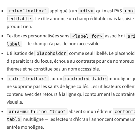
appliqué à un
qui n’est PAS
role="textbox"
<div>
con
. Le rôle annonce un champ éditable mais la saisie
teditable
produit rien.
Textboxes personnalisées sans
associé ni
<label for>
ar
— le champ n’a pas de nom accessible.
label
Utilisation de
comme seul libellé. Le placehold
placeholder
disparaît lors du focus, échoue au contraste pour de nombreux
thèmes et ne constitue pas un nom accessible.
sur un
monoligne q
role="textbox"
contenteditable
ne supprime pas les sauts de ligne collés. Les utilisateurs collen
contenu avec des retours à la ligne qui contournent la contraint
visuelle.
absent sur un éditeur
aria-multiline="true"
content
multiligne — les lecteurs d’écran l’annoncent comme u
table
entrée monoligne.