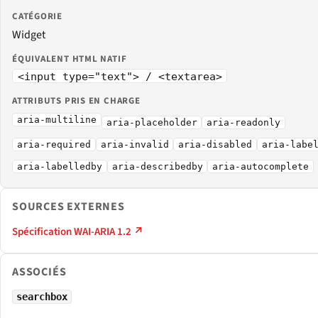
CATÉGORIE
Widget
ÉQUIVALENT HTML NATIF
<input type="text"> / <textarea>
ATTRIBUTS PRIS EN CHARGE
aria-multiline
aria-placeholder
aria-readonly
aria-required
aria-invalid
aria-disabled
aria-labe
aria-labelledby
aria-describedby
aria-autocomplete
SOURCES EXTERNES
Spécification WAI-ARIA 1.2 ↗
ASSOCIÉS
searchbox