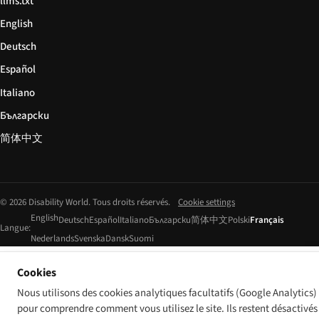
llms.txt
English
Deutsch
Español
Italiano
Български
简体中文
© 2026 Disability World. Tous droits réservés.
Cookie settings
English
Deutsch
Español
Italiano
Български
简体中文
Polski
Français
Langue:
Nederlands
Svenska
Dansk
Suomi
Cookies
Nous utilisons des cookies analytiques facultatifs (Google Analytics)
pour comprendre comment vous utilisez le site. Ils restent désactivés