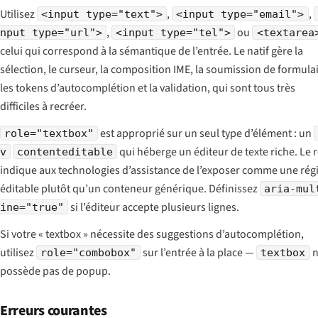
Utilisez
,
,
<input type="text">
<input type="email">
,
ou
nput type="url">
<input type="tel">
<textarea
celui qui correspond à la sémantique de l’entrée. Le natif gère la
sélection, le curseur, la composition IME, la soumission de formulai
les tokens d’autocomplétion et la validation, qui sont tous très
difficiles à recréer.
est approprié sur un seul type d’élément : un
role="textbox"
qui héberge un éditeur de texte riche. Le 
v
contenteditable
indique aux technologies d’assistance de l’exposer comme une rég
éditable plutôt qu’un conteneur générique. Définissez
aria-mul
si l’éditeur accepte plusieurs lignes.
ine="true"
Si votre « textbox » nécessite des suggestions d’autocomplétion,
utilisez
sur l’entrée à la place —
n
role="combobox"
textbox
possède pas de popup.
Erreurs courantes