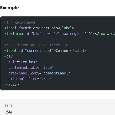
Exemple
<!-- Recommandé -->
<
label
 for
=
"bio"
>Short bio</
label
>
<
textarea
 id
=
"bio"
 rows
=
"4"
 maxlength
=
"240"
></
textare
<!-- Éditeur de texte riche -->
<
label
 id
=
"commentLabel"
>Comment</
label
>
<
div
  role
=
"textbox"
  contenteditable
=
"true"
  aria-labelledby
=
"commentLabel"
  aria-multiline
=
"true"
></
div
>
TYPE
Rôle