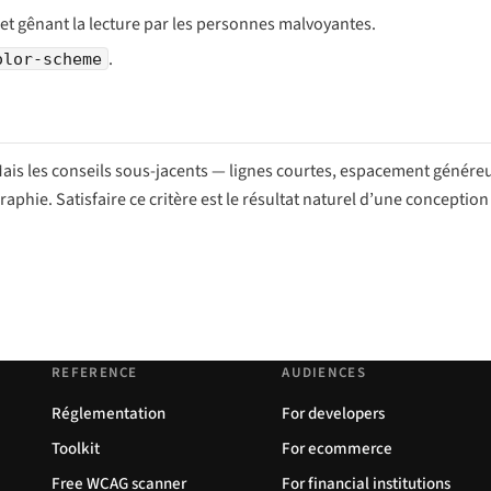
 et gênant la lecture par les personnes malvoyantes.
.
olor-scheme
Mais les conseils sous-jacents — lignes courtes, espacement génére
phie. Satisfaire ce critère est le résultat naturel d’une conception
REFERENCE
AUDIENCES
Réglementation
For developers
Toolkit
For ecommerce
Free WCAG scanner
For financial institutions