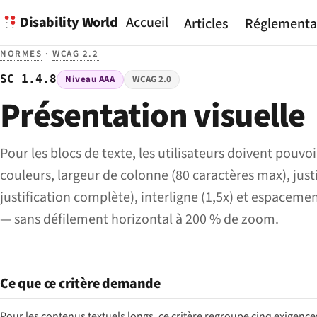
Disability World
Accueil
Articles
Réglementa
NORMES
·
WCAG 2.2
SC 1.4.8
Niveau AAA
WCAG 2.0
Présentation visuelle
Pour les blocs de texte, les utilisateurs doivent pouvoi
couleurs, largeur de colonne (80 caractères max), justi
justification complète), interligne (1,5x) et espacem
— sans défilement horizontal à 200 % de zoom.
Ce que ce critère demande
Pour les contenus textuels longs, ce critère regroupe cinq exigences 