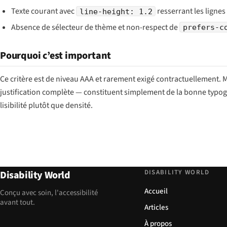
Texte courant avec
resserrant les lignes
line-height: 1.2
Absence de sélecteur de thème et non-respect de
prefers-c
Pourquoi c’est important
Ce critère est de niveau AAA et rarement exigé contractuellement. 
justification complète — constituent simplement de la bonne typogra
lisibilité plutôt que densité.
DISABILITY WORLD
Disability World
Accueil
Conçu avec soin, l'accessibilité
avant tout.
Articles
À propos