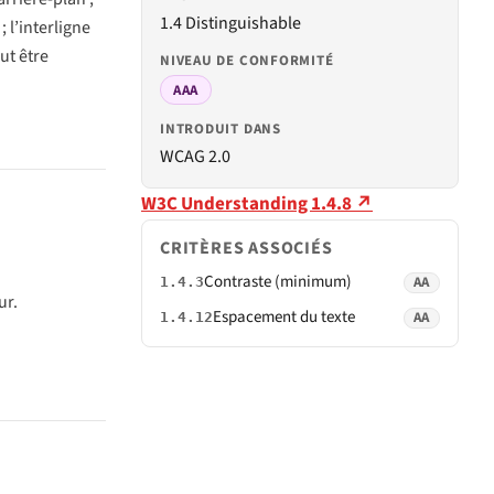
1.4 Distinguishable
; l’interligne
ut être
NIVEAU DE CONFORMITÉ
AAA
INTRODUIT DANS
WCAG 2.0
W3C Understanding 1.4.8 ↗
CRITÈRES ASSOCIÉS
Contraste (minimum)
AA
1.4.3
ur.
Espacement du texte
AA
1.4.12