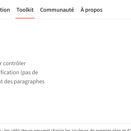
tion
Toolkit
Communauté
À propos
r contrôler
fication (pas de
ent des paragraphes
: les utilisateurs peuvent choisir les couleurs de premier plan et d’