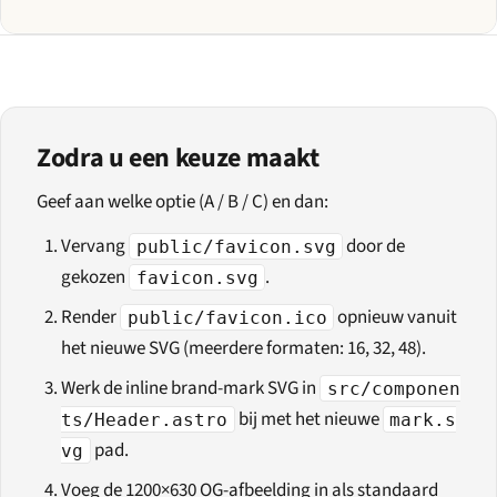
Zodra u een keuze maakt
Geef aan welke optie (A / B / C) en dan:
Vervang
door de
public/favicon.svg
gekozen
.
favicon.svg
Render
opnieuw vanuit
public/favicon.ico
het nieuwe SVG (meerdere formaten: 16, 32, 48).
Werk de inline brand-mark SVG in
src/componen
bij met het nieuwe
ts/Header.astro
mark.s
pad.
vg
Voeg de 1200×630 OG-afbeelding in als standaard