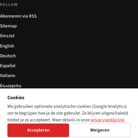
FOLLOW
Abonneren via RSS
Sitemap
llms.txt
English
Deutsch
Español
Italiano
Български
简体中文
Cookies
We gebruiken optionele analytische cookies (Google Analytics)
om te begrijpen hoe je de site gebruikt. Ze blijven uitgeschakeld
totdat je ze accepteert. Meer details in onze
privacyverklaring
.
© 2026 Disability World. Alle rechten voorbehouden.
Cookie settings
Accepteren
Weigeren
English
Deutsch
Español
Italiano
Български
简体中文
Polski
Français
Nederlands
Taal: