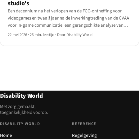
studio's
Een decennium na het verlopen van de FCC-ontheffing voor
videogames en twaalf jaar na de inwerkingtreding van de CVAA
voor in-game communicatie: een gerangschikte analyse van
tien grote AAA-uitgevers en de verwachte handhavingscurve
22 mei 2026
·
26 min. leestijd
·
Door Disability World
voor 2026-28.
Disability World
Met zorg gemaakt,
toegankelijkheid voorop.
DISABILITY WORLD
REFERENCE
Home
Regelgeving