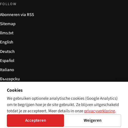
FOLLOW
Abonneren via RSS
Sitemap
llms.txt
English
Deutsch
Español
Italiano
Български
简体中文
Cookies
We gebruiken optionele analytische cookies (Google Analytics)
om te begrijpen hoe je de site gebruikt. Ze blijven uitgeschakeld
totdat je ze accepteert. Meer details in onze
privacyverklaring
.
© 2026 Disability World. Alle rechten voorbehouden.
Cookie settings
Accepteren
Weigeren
English
Deutsch
Español
Italiano
Български
简体中文
Polski
Français
Nederlands
Taal: