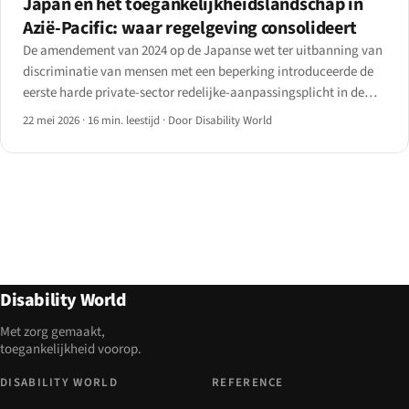
Japan en het toegankelijkheidslandschap in
Azië-Pacific: waar regelgeving consolideert
De amendement van 2024 op de Japanse wet ter uitbanning van
discriminatie van mensen met een beperking introduceerde de
eerste harde private-sector redelijke-aanpassingsplicht in de
regio.
22 mei 2026
·
16 min. leestijd
·
Door Disability World
Disability World
Met zorg gemaakt,
toegankelijkheid voorop.
DISABILITY WORLD
REFERENCE