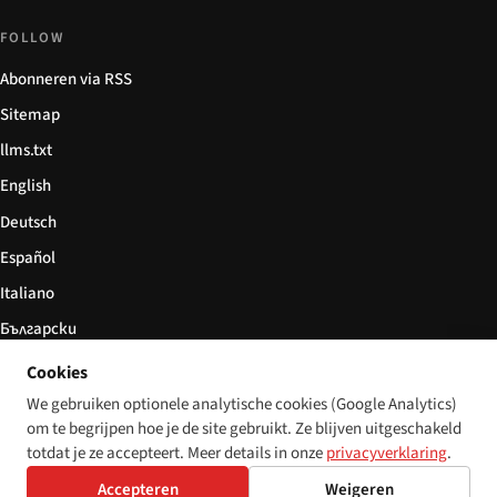
FOLLOW
Abonneren via RSS
Sitemap
llms.txt
English
Deutsch
Español
Italiano
Български
简体中文
Cookies
We gebruiken optionele analytische cookies (Google Analytics)
om te begrijpen hoe je de site gebruikt. Ze blijven uitgeschakeld
totdat je ze accepteert. Meer details in onze
privacyverklaring
.
© 2026 Disability World. Alle rechten voorbehouden.
Cookie settings
Accepteren
Weigeren
English
Deutsch
Español
Italiano
Български
简体中文
Polski
Français
Nederlands