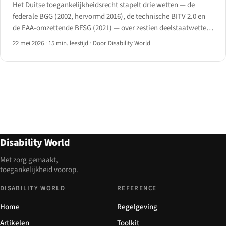
Het Duitse toegankelijkheidsrecht stapelt drie wetten — de
federale BGG (2002, hervormd 2016), de technische BITV 2.0 en
de EAA-omzettende BFSG (2021) — over zestien deelstaatwetten
en de BAFA-handhaving die in juni 2025 in werking trad.
22 mei 2026
·
15 min. leestijd
·
Door Disability World
Disability World
Met zorg gemaakt,
toegankelijkheid voorop.
DISABILITY WORLD
REFERENCE
Home
Regelgeving
Artikelen
Toolkit