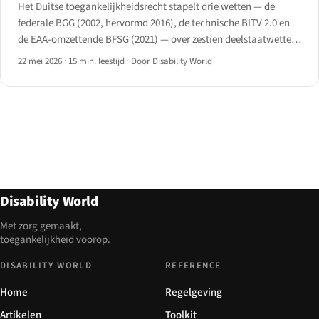
Het Duitse toegankelijkheidsrecht stapelt drie wetten — de
federale BGG (2002, hervormd 2016), de technische BITV 2.0 en
de EAA-omzettende BFSG (2021) — over zestien deelstaatwetten
en de BAFA-handhaving die in juni 2025 in werking trad.
22 mei 2026
·
15 min. leestijd
·
Door Disability World
Disability World
Met zorg gemaakt,
toegankelijkheid voorop.
DISABILITY WORLD
REFERENCE
Home
Regelgeving
Artikelen
Toolkit