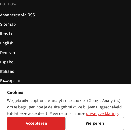
FOLLOW
Abonneren via RSS
Sitemap
llms.txt
English
Deutsch
Español
Italiano
Български
简体中文
Cookies
We gebruiken optionele analytische cookies (Google Analytics)
om te begrijpen hoe je de site gebruikt. Ze blijven uitgeschakeld
totdat je ze accepteert. Meer details in onze
privacyverklaring
.
© 2026 Disability World. Alle rechten voorbehouden.
Cookie settings
Accepteren
Weigeren
English
Deutsch
Español
Italiano
Български
简体中文
Polski
Français
Nederlands
Taal: