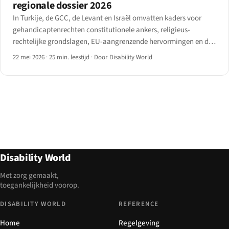
regionale dossier 2026
In Turkije, de GCC, de Levant en Israël omvatten kaders voor
gehandicaptenrechten constitutionele ankers, religieus-
rechtelijke grondslagen, EU-aangrenzende hervormingen en de
nasleep van de aardbeving 2023 in Turkije-Syrië. Het landschap
22 mei 2026
·
25 min. leestijd
·
Door Disability World
van 2026, land voor land.
Disability World
Met zorg gemaakt,
toegankelijkheid voorop.
DISABILITY WORLD
REFERENCE
Home
Regelgeving