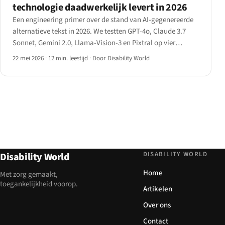
technologie daadwerkelijk levert in 2026
Een engineering primer over de stand van AI-gegenereerde
alternatieve tekst in 2026. We testten GPT-4o, Claude 3.7
Sonnet, Gemini 2.0, Llama-Vision-3 en Pixtral op vier
beeldcategorieën en documenteerden waar de technologie
22 mei 2026
·
12 min. leestijd
·
Door Disability World
levert en waar ze nog hallucinaties produceert.
DISABILITY WORLD
Disability World
Home
Met zorg gemaakt,
toegankelijkheid voorop.
Artikelen
Over ons
Contact