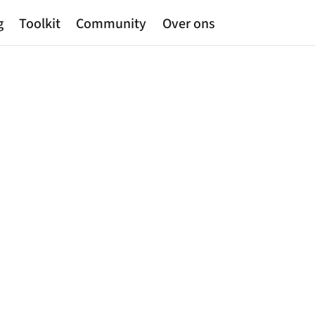
g
Toolkit
Community
Over ons