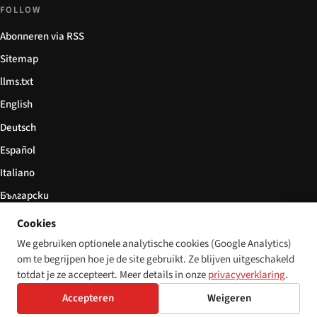
FOLLOW
Abonneren via RSS
Sitemap
llms.txt
English
Deutsch
Español
Italiano
Български
简体中文
Cookies
We gebruiken optionele analytische cookies (Google Analytics)
om te begrijpen hoe je de site gebruikt. Ze blijven uitgeschakeld
totdat je ze accepteert. Meer details in onze
privacyverklaring
.
© 2026 Disability World. Alle rechten voorbehouden.
Cookie settings
Accepteren
Weigeren
English
Deutsch
Español
Italiano
Български
简体中文
Polski
Français
Nederlands
Taal: