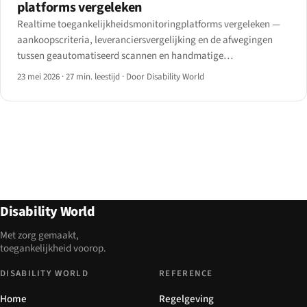
platforms vergeleken
Realtime toegankelijkheidsmonitoringplatforms vergeleken —
aankoopscriteria, leveranciersvergelijking en de afwegingen
tussen geautomatiseerd scannen en handmatige
auditoverdracht in 2026.
23 mei 2026
·
27 min. leestijd
·
Door Disability World
Disability World
Met zorg gemaakt,
toegankelijkheid voorop.
DISABILITY WORLD
REFERENCE
Home
Regelgeving