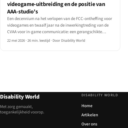
videogame-uitbreiding en de positie van
AAA-studio's
Een decennium na het verlopen van de FCC-ontheffing voor
videogames en twaalf jaar na de inwerkingtreding van de
CVAA voor in-game communicatie: een gerangschikte
analyse van tien grote AAA-uitgevers en de verwachte
22 mei 2026
·
26 min. leestijd
·
Door Disability World
handhavingscurve voor 2026-28.
DISABILITY WORLD
Disability World
Home
Met zorg gemaakt,
toegankelijkheid voorop.
Artikelen
Over ons