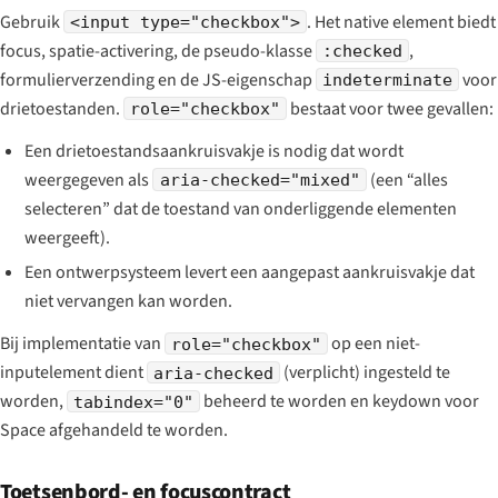
Gebruik
. Het native element biedt
<input type="checkbox">
focus, spatie-activering, de pseudo-klasse
,
:checked
formulierverzending en de JS-eigenschap
voor
indeterminate
drietoestanden.
bestaat voor twee gevallen:
role="checkbox"
Een drietoestandsaankruisvakje is nodig dat wordt
weergegeven als
(een “alles
aria-checked="mixed"
selecteren” dat de toestand van onderliggende elementen
weergeeft).
Een ontwerpsysteem levert een aangepast aankruisvakje dat
niet vervangen kan worden.
Bij implementatie van
op een niet-
role="checkbox"
inputelement dient
(verplicht) ingesteld te
aria-checked
worden,
beheerd te worden en keydown voor
tabindex="0"
Space afgehandeld te worden.
Toetsenbord- en focuscontract