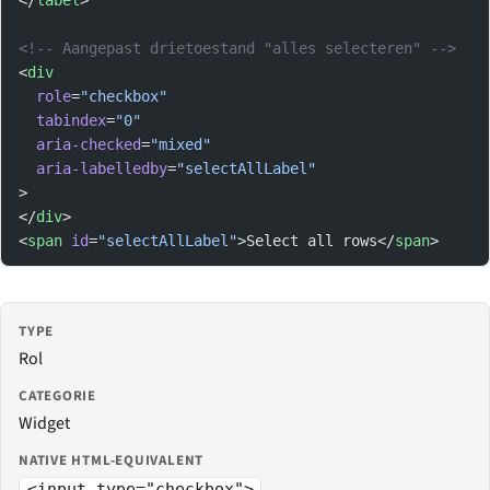
<!-- Aangepast drietoestand "alles selecteren" -->
<
div
  role
=
"checkbox"
  tabindex
=
"0"
  aria-checked
=
"mixed"
  aria-labelledby
=
"selectAllLabel"
>
</
div
>
<
span
 id
=
"selectAllLabel"
>Select all rows</
span
>
TYPE
Rol
CATEGORIE
Widget
NATIVE HTML-EQUIVALENT
<input type="checkbox">