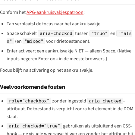
Conform het
APG-aankruisvakjespatroon
:
Tab verplaatst de focus naar het aankruisvakje.
Space schakelt
tussen
en
aria-checked
"true"
"fals
(en
voor drietoestanden).
e"
"mixed"
Enter activeert een aankruisvakje NIET — alleen Space. (Native
inputs negeren Enter ook in de meeste browsers.)
Focus blijft na activering op het aankruisvakje.
Veelvoorkomende fouten
zonder ingesteld
-
role="checkbox"
aria-checked
attribuut. De toestand is verplicht zodra het element in de DOM
staat.
gebruiken als uitsluitend een CSS-
aria-checked="true"
hook — de visuele weergave bijwerken zonder het attribuut bij