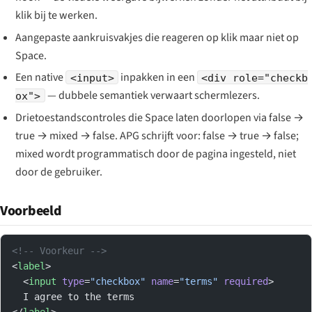
klik bij te werken.
Aangepaste aankruisvakjes die reageren op klik maar niet op
Space.
Een native
inpakken in een
<input>
<div role="checkb
— dubbele semantiek verwaart schermlezers.
ox">
Drietoestandscontroles die Space laten doorlopen via false →
true → mixed → false. APG schrijft voor: false → true → false;
mixed wordt programmatisch door de pagina ingesteld, niet
door de gebruiker.
Voorbeeld
<!-- Voorkeur -->
<
label
>
  <
input
 type
=
"checkbox"
 name
=
"terms"
 required
>
  I agree to the terms
</
label
>