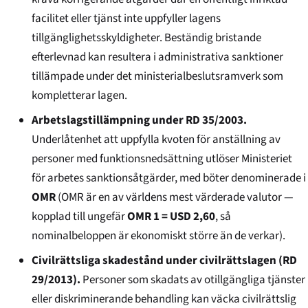
facilitet eller tjänst inte uppfyller lagens
tillgänglighetsskyldigheter. Beständig bristande
efterlevnad kan resultera i administrativa sanktioner
tillämpade under det ministerial­besluts­ramverk som
kompletterar lagen.
Arbetslagstillämpning under RD 35/2003.
Underlåtenhet att uppfylla kvoten för anställning av
personer med funktionsnedsättning utlöser Ministeriet
för arbetes sanktionsåtgärder, med böter denominerade i
OMR
(OMR är en av världens mest värderade valutor —
kopplad till ungefär
OMR 1 = USD 2,60
, så
nominalbeloppen är ekonomiskt större än de verkar).
Civilrättsliga skadestånd under civilrättslagen (RD
29/2013).
Personer som skadats av otillgängliga tjänster
eller diskriminerande behandling kan väcka civilrättslig