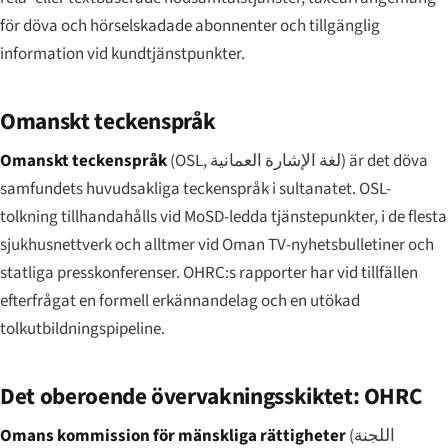
för döva och hörselskadade abonnenter och tillgänglig
information vid kundtjänstpunkter.
Omanskt teckenspråk
Omanskt teckenspråk
(OSL,
لغة الإشارة العمانية
) är det döva
samfundets huvudsakliga teckenspråk i sultanatet. OSL-
tolkning tillhandahålls vid MoSD-ledda tjänstepunkter, i de flesta
sjukhusnettverk och alltmer vid Oman TV-nyhetsbulletiner och
statliga presskonferenser. OHRC:s rapporter har vid tillfällen
efterfrågat en formell erkännandelag och en utökad
tolkutbildningspipeline.
Det oberoende övervakningsskiktet: OHRC
Omans kommission för mänskliga rättigheter
(
اللجنة