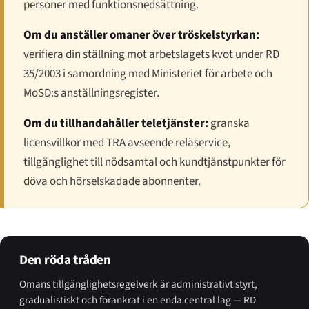
personer med funktionsnedsättning.
Om du anställer omaner över tröskelstyrkan:
verifiera din ställning mot arbetslagets kvot under RD
35/2003 i samordning med Ministeriet för arbete och
MoSD:s anställningsregister.
Om du tillhandahåller teletjänster:
granska
licensvillkor med TRA avseende reläservice,
tillgänglighet till nödsamtal och kundtjänstpunkter för
döva och hörselskadade abonnenter.
Den röda tråden
Omans tillgänglighetsregelverk är administrativt styrt,
gradualistiskt och förankrat i en enda central lag — RD