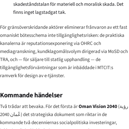
skadeståndstalan för materiell och moralisk skada. Det
finns inget lagstadgat tak.
För gränsöverskridande aktörer eliminerar frånvaron av ett fast
omaniskt bötesschema inte tillgänglighetsrisken: de praktiska
kanalerna är reputationsexponering via OHRC och
mediagranskning, kundklagomåls­volym dirigerad via MoSD och
TRA, och — för säljare till statlig upphandling — de
tillgänglighetsförväntningar som är inbäddade i MTCIT:s
ramverk för design av e-tjänster.
Kommande händelser
Två trådar att bevaka. För det första är
Oman Vision 2040
(
رؤية
عُمان 2040
) det strategiska dokument som riktar in de
kommande två decenniernas socialpolitiska investeringar,