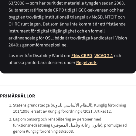
63/2008 — som har burit det materiella tyngden sedan 2008.
Sultanatet ratificerade CRPD tidigt i GCC-sekvensen och har
byggt en trovärdig institutionell triangel av MoSD, MTCIT och
OHRC runt lagen. Det som ännu inte kommit är ett fristående
instrument för digital tillgänglighet och en formell
erkännandelag för OSL; båda är trovärdiga kandidater i Vision
2040:s genomförandepipeline.
Läs mer från Disability World om
FN:s CRPD
,
WCAG 2.1
och
utforska jämförbara dossiers under
Regelverk
.
PRIMÄRKÄLLOR
Statens grundstadga (
النظام الأساسي للدولة
), Kunglig förordning
101/1996; ersatt av Kunglig förordning 6/2021. Artikel 12.
Lag om omsorg och rehabilitering av personer med
funktionsnedsättning (
قانون رعاية وتأهيل المعوقين
), promulgerad
genom Kunglig förordning 63/2008.