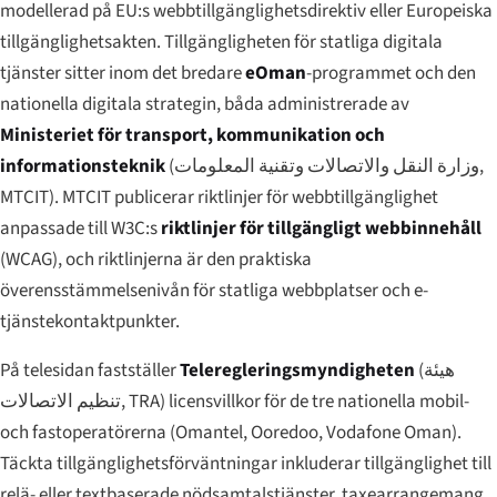
modellerad på EU:s webbtillgänglighetsdirektiv eller Europeiska
tillgänglighetsakten. Tillgängligheten för statliga digitala
tjänster sitter inom det bredare
eOman
-programmet och den
nationella digitala strategin, båda administrerade av
Ministeriet för transport, kommunikation och
informationsteknik
(
وزارة النقل والاتصالات وتقنية المعلومات
,
MTCIT). MTCIT publicerar riktlinjer för webbtillgänglighet
anpassade till W3C:s
riktlinjer för tillgängligt webbinnehåll
(WCAG), och riktlinjerna är den praktiska
överensstämmelsenivån för statliga webbplatser och e-
tjänstekontaktpunkter.
På telesidan fastställer
Teleregleringsmyndigheten
(
هيئة
تنظيم الاتصالات
, TRA) licensvillkor för de tre nationella mobil-
och fastoperatörerna (Omantel, Ooredoo, Vodafone Oman).
Täckta tillgänglighetsförväntningar inkluderar tillgänglighet till
relä- eller textbaserade nödsamtalstjänster, taxearrangemang