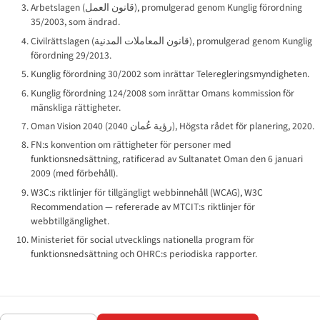
Arbetslagen (
قانون العمل
), promulgerad genom Kunglig förordning
35/2003, som ändrad.
Civilrättslagen (
قانون المعاملات المدنية
), promulgerad genom Kunglig
förordning 29/2013.
Kunglig förordning 30/2002 som inrättar Teleregleringsmyndigheten.
Kunglig förordning 124/2008 som inrättar Omans kommission för
mänskliga rättigheter.
Oman Vision 2040 (
رؤية عُمان 2040
), Högsta rådet för planering, 2020.
FN:s konvention om rättigheter för personer med
funktionsnedsättning, ratificerad av Sultanatet Oman den 6 januari
2009 (med förbehåll).
W3C:s riktlinjer för tillgängligt webbinnehåll (WCAG), W3C
Recommendation — refererade av MTCIT:s riktlinjer för
webbtillgänglighet.
Ministeriet för social utvecklings nationella program för
funktionsnedsättning och OHRC:s periodiska rapporter.