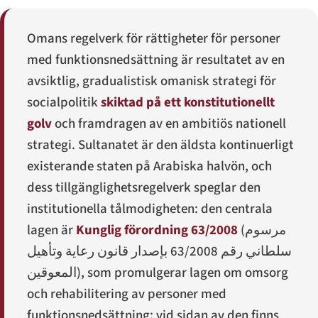
Omans regelverk för rättigheter för personer
med funktionsnedsättning är resultatet av en
avsiktlig, gradualistisk omanisk strategi för
socialpolitik
skiktad på ett konstitutionellt
golv
och framdragen av en ambitiös nationell
strategi. Sultanatet är den äldsta kontinuerligt
existerande staten på Arabiska halvön, och
dess tillgänglighetsregelverk speglar den
institutionella tålmodigheten: den centrala
lagen är
Kunglig förordning 63/2008
(
مرسوم
سلطاني رقم 63/2008 بإصدار قانون رعاية وتأهيل
المعوقين
), som promulgerar lagen om omsorg
och rehabilitering av personer med
funktionsnedsättning; vid sidan av den finns