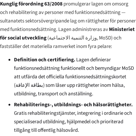
Kunglig förordning 63/2008
promulgerar lagen om omsorg
och rehabilitering av personer med funktionsnedsättning —
sultanatets sektorsövergripande lag om rättigheter för personer
med funktionsnedsättning. Lagen administreras av
Ministeriet
för social utveckling
(
وزارة التنمية الاجتماعية
, MoSD) och
fastställer det materiella ramverket inom fyra pelare:
Definition och certifiering.
Lagen definierar
funktionsnedsättning funktionellt och bemyndigar MoSD
att utfärda det officiella funktionsnedsättningskortet
(
بطاقة الإعاقة
) som låser upp rättigheter inom hälsa,
utbildning, transport och anställning.
Rehabiliterings-, utbildnings- och hälsorättigheter.
Gratis rehabiliteringstjänster, integrering i ordinarie och
specialiserad utbildning, hjälpmedel och prioriterad
tillgång till offentlig hälsovård.