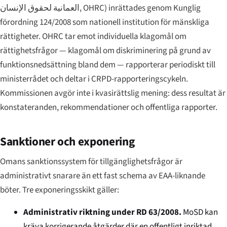
العمانية لحقوق الإنسان
, OHRC) inrättades genom Kunglig
förordning 124/2008 som nationell institution för mänskliga
rättigheter. OHRC tar emot individuella klagomål om
rättighetsfrågor — klagomål om diskriminering på grund av
funktionsnedsättning bland dem — rapporterar periodiskt till
ministerrådet och deltar i CRPD-rapporteringscykeln.
Kommissionen avgör inte i kvasirättslig mening: dess resultat är
konstateranden, rekommendationer och offentliga rapporter.
Sanktioner och exponering
Omans sanktionssystem för tillgänglighetsfrågor är
administrativt snarare än ett fast schema av EAA-liknande
böter. Tre exponerings­skikt gäller:
Administrativ riktning under RD 63/2008.
MoSD kan
kräva korrigerande åtgärder där en offentligt inriktad