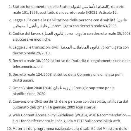
Statuto fondamentale dello Stato (
النظام الأساسي للدولة
), decreto
reale 101/1996; sostituito dal decreto reale 6/2021. Articolo 12.
Legge sulla cura e la riabilitazione delle persone con disabilità (
قانون
رعاية وتأهيل المعوقين
), promulgata con decreto reale 63/2008.
Codice del lavoro (
قانون العمل
), promulgato con decreto reale 35/2003
e successive modifiche.
Legge sulle transazioni civili (
قانون المعاملات المدنية
), promulgata con
decreto reale 29/2013.
Decreto reale 30/2002 istitutivo dell'Autorità di regolamentazione delle
telecomunicazioni.
Decreto reale 124/2008 istitutivo della Commissione omanita per i
diritti umani.
Oman Vision 2040 (
رؤية عُمان 2040
), Consiglio supremo per la
pianificazione, 2020.
Convenzione ONU sui diritti delle persone con disabilità, ratificata dal
Sultanato dell'Oman il 6 gennaio 2009 (con riserve).
Web Content Accessibility Guidelines (WCAG), W3C Recommendation —
a cui fanno riferimento le linee guida MTCIT sull'accessibilità web.
Materiali del programma nazionale sulla disabilità del Ministero dello