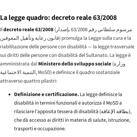
La legge quadro: decreto reale 63/2008
Il
decreto reale 63/2008
(
مرسوم سلطاني رقم 63/2008 بإصدار
قانون رعاية وتأهيل المعوقين
) promulga la Legge sulla cura e la
riabilitazione delle persone con disabilità — la legge trasversale
sui diritti delle persone con disabilità del Sultanato. La legge è
amministrata dal
Ministero dello sviluppo sociale
(
وزارة
التنمية الاجتماعية
, MoSD) e definisce il quadro sostanziale
attraverso quattro pilastri:
Definizione e certificazione.
La legge definisce la
disabilità in termini funzionali e autorizza il MoSD a
rilasciare l'apposita tessera di disabilità (
بطاقة الإعاقة
),
che dà accesso ai diritti in materia di salute, istruzione,
trasporti e occupazione.