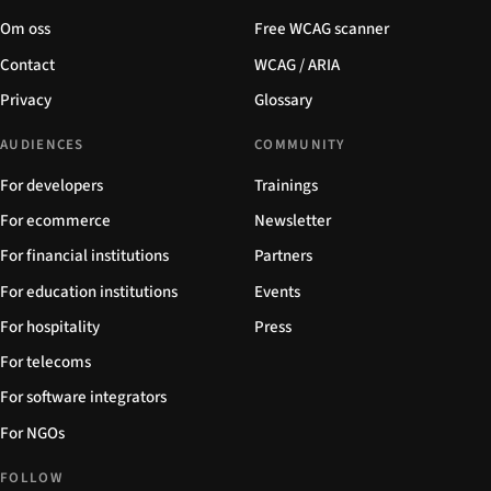
Om oss
Free WCAG scanner
Contact
WCAG / ARIA
Privacy
Glossary
AUDIENCES
COMMUNITY
For developers
Trainings
For ecommerce
Newsletter
For financial institutions
Partners
For education institutions
Events
For hospitality
Press
For telecoms
For software integrators
For NGOs
FOLLOW