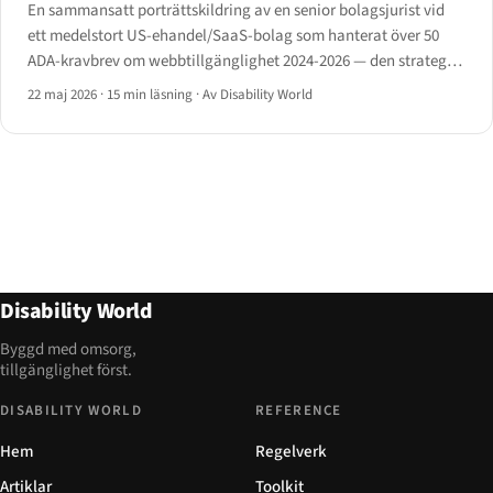
En sammansatt porträttskildring av en senior bolagsjurist vid
ett medelstort US-ehandel/SaaS-bolag som hanterat över 50
ADA-kravbrev om webbtillgänglighet 2024-2026 — den strategi
hon ser på kärandes sida och det tidiga förlikningsfönstret.
22 maj 2026
·
15 min läsning
·
Av Disability World
Disability World
Byggd med omsorg,
tillgänglighet först.
DISABILITY WORLD
REFERENCE
Hem
Regelverk
Artiklar
Toolkit