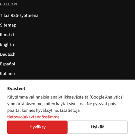
FOLLOW
Tilaa RSS-syötteenä
Sitemap
llms.txt
English
Deutsch
Español
Italiano
Български
Evästeet
简体中文
Käytämme valinnaisia analytiikkaevästeitä (Google Analytics)
ymmärtääksemme, miten käytät sivustoa. Ne pysyvät pois
päältä, kunnes hyväksyt ne. Lisätietoja
tietosuojakäytännössämme
.
© 2026 Disability World. Kaikki oikeudet pidätetään.
Cookie settings
Hyväksy
Hylkää
English
Deutsch
Español
Italiano
Български
简体中文
Polski
Français
Nederlands
Kieli: