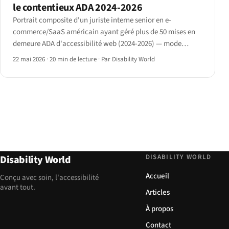
le contentieux ADA 2024-2026
Portrait composite d'un juriste interne senior en e-
commerce/SaaS américain ayant géré plus de 50 mises en
demeure ADA d'accessibilité web (2024-2026) — mode
opératoire des demandeurs, fenêtre de règlement amiable
22 mai 2026
·
20 min de lecture
·
Par Disability World
précoce et stratégie de défense.
DISABILITY WORLD
Disability World
Accueil
Conçu avec soin, l'accessibilité
avant tout.
Articles
À propos
Contact