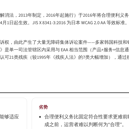
法，2013年制定，2016年起施行）于2016年将合理便利
生效。JIS X 8341-3:2016 为日本 WCAG 2.0 AA 
诉权，由此产生了大量无障碍集体诉讼案件——多家韩国科技和银行企
》是单一司法管辖区内采用与 EAA 相当范围（产品+服务+信息
认可21类残疾（较1995年《残疾人法》的7类大幅增加），通
劣势
能够适应
合理便利义务比固定符合性要求更难前
成之前，运营者难以判断何为“合理”。