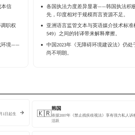
成本信
各国执法力度差异显著——韩国执法积
先，印度相对于规模而言资源不足。
协调职权
亚洲语言监管文本与英语媒介技术标准框架（
549）之间的转译带来解释摩擦。
成环境——
中国2023年《无障碍环境建设法》仍
尚不明朗。
韩国
🇰🇷
→
月1日起生
依据2007年《禁止残疾歧视法》享有强力私人
活跃