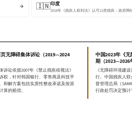
印度
🇮🇳
→
2016年《残疾人权利法》认可21类残疾；政府网站适用
页无障碍集体诉讼（2019—2024
中国2023年《
期（2023—202
体诉讼依据2007年《禁止残疾歧视法》
《无障碍环境建设法
诉权，针对韩国银行、零售商及科技平
行。中国残疾人联
。和解方案包括实质性整改承诺及按原
督管理总局（SA
计算的赔偿。
行政处罚决定预计于