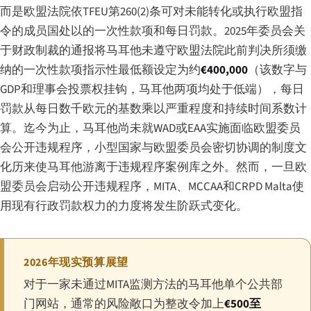
而是欧盟法院依TFEU第260(2)条可对未能转化或执行欧盟指
令的成员国处以的一次性款项和每日罚款。2025年委员会关
于财政制裁的通报将马耳他未遵守欧盟法院此前判决所须缴
纳的一次性款项指示性最低额设定为约
€400,000
（该数字与
GDP和理事会投票权挂钩，马耳他两项均处于低端），每日
罚款从每日数千欧元的基数乘以严重程度和持续时间系数计
算。迄今为止，马耳他尚未就WAD或EAA实施面临欧盟委员
会公开违规程序，小型国家与欧盟委员会密切协调的制度文
化历来使马耳他游离于违规程序案例库之外。然而，一旦欧
盟委员会启动公开违规程序，MITA、MCCAA和CRPD Malta使
用现有行政罚款权力的力度将发生阶跃式变化。
2026年现实预算展望
对于一家未通过MITA监测方法的马耳他单个公共部
门网站，通常的风险敞口为整改令加上
€500至