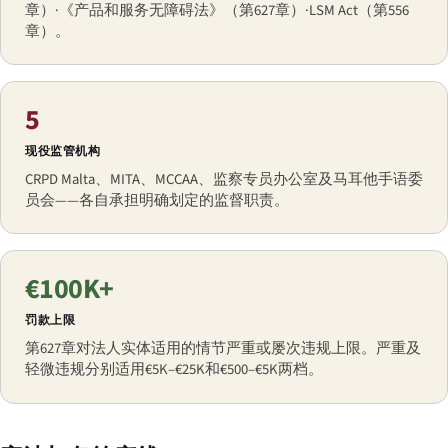
章）·《产品和服务无障碍法》（第627章）·LSM Act（第556
章）。
5
现役监管机构
CRPD Malta、MITA、MCCAA、监察专员办公室及马耳他手语委
员会——各自承担明确划定的监督职责。
€100K+
罚款上限
第627章对法人实体适用的情节严重或屡次违规上限。严重及
轻微违规分别适用€5K–€25K和€500–€5K两档。