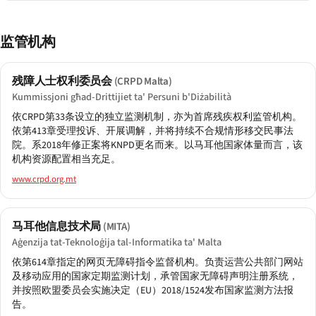
监管机构
残障人士权利委员会
(CRPD Malta)
Kummissjoni għad-Drittijiet ta' Persuni b'Diżabilità
依CRPD第33条设立的独立监测机制，亦为首席残疾权利监管机构。
依第413章受理投诉、开展调解，并将持续不合规情形移交民事法
院。系2018年修正案将KNPD更名而来。以马耳他国家体量而言，该
机构资源配置相当充足。
www.crpd.org.mt
马耳他信息技术局
(MITA)
Aġenzija tat-Teknoloġija tal-Informatika ta' Malta
依第614章指定的网页无障碍指令监督机构。负责运营公共部门网站
及移动应用的国家定期监测计划，承管国家无障碍声明注册系统，
并按照欧盟委员会实施决定（EU）2018/1524发布国家监测方法报
告。