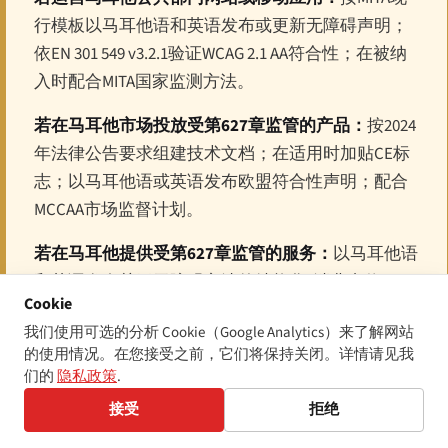
行模板以马耳他语和英语发布或更新无障碍声明；
依EN 301 549 v3.2.1验证WCAG 2.1 AA符合性；在被纳
入时配合MITA国家监测方法。
若在马耳他市场投放受第627章监管的产品：
按2024
年法律公告要求组建技术文档；在适用时加贴CE标
志；以马耳他语或英语发布欧盟符合性声明；配合
MCCAA市场监督计划。
若在马耳他提供受第627章监管的服务：
以马耳他语
和英语发布关于无障碍方法的结构化"消费者信
Cookie
息"通知；将服务与WCAG 2.1 AA对齐；指定单一无障
我们使用可选的分析 Cookie（Google Analytics）来了解网站
碍投诉联络点；记录依EN 301 549服务要求的符合性
的使用情况。在您接受之前，它们将保持关闭。详情请见我
证明；如服务排斥某类用户，应预期同时收到依第
们的
隐私政策
.
413章提起的CRPD Malta平行投诉。
接受
拒绝