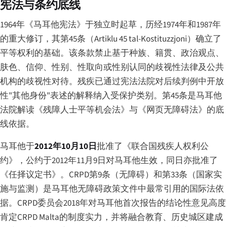
宪法与条约底线
1964年《马耳他宪法》于独立时起草，历经1974年和1987年
的重大修订，其第45条（
Artiklu 45 tal-Kostituzzjoni
）确立了
平等权利的基础。该条款禁止基于种族、籍贯、政治观点、
肤色、信仰、性别、性取向或性别认同的歧视性法律及公共
机构的歧视性对待。残疾已通过宪法法院对后续判例中开放
性"其他身份"表述的解释纳入受保护类别。第45条是马耳他
法院解读《残障人士平等机会法》与《网页无障碍法》的底
线依据。
马耳他于
2012年10月10日
批准了《联合国残疾人权利公
约》，公约于2012年11月9日对马耳他生效，同日亦批准了
《任择议定书》。CRPD第9条（无障碍）和第33条（国家实
施与监测）是马耳他无障碍政策文件中最常引用的国际法依
据。CRPD委员会2018年对马耳他首次报告的结论性意见高度
肯定CRPD Malta的制度实力，并将融合教育、历史城区建成