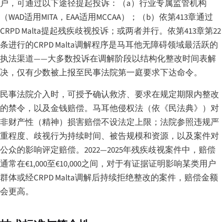
户，可通过以下途径提起投诉：（a）行业专属监管机构
（WAD适用MITA，EAA适用MCCAA）；（b）依第413章通过
CRPD Malta提起残疾歧视投诉；或两者并行。依第413章第22
条进行的CRPD Malta调解程序是马耳他无障碍领域最活跃的
执法渠道——大多数投诉在调解阶段以结构化整改时间表解
决，仅有少数被上报至民事法院第一庭要求下达命令。
民事法院介入时，可授予确认救济、要求在规定期限内整改
的禁令，以及金钱赔偿。马耳他侵权法（依《民法典》）对
非财产性（精神）损害赔偿不设法定上限；法院参照违规严
重程度、歧视行为持续时间、被告规模和资源，以及案件对
公众的影响评定赔偿。2022—2025年残疾歧视案件中，赔偿
通常在€1,000至€10,000之间，对于有证据证明影响某类用户
群体或经CRPD Malta调解后持续拒绝整改的案件，赔偿金额
会更高。