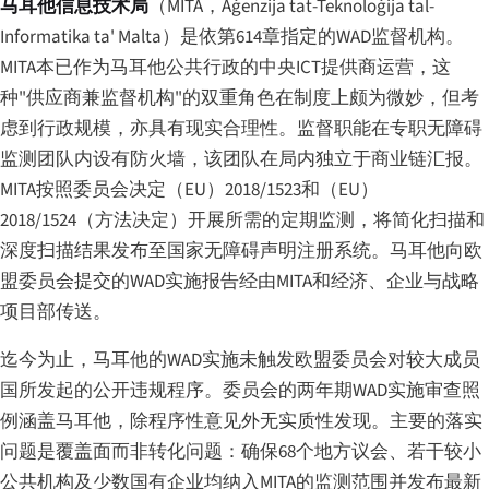
马耳他信息技术局
（MITA，
Aġenzija tat-Teknoloġija tal-
Informatika ta' Malta
）是依第614章指定的WAD监督机构。
MITA本已作为马耳他公共行政的中央ICT提供商运营，这
种"供应商兼监督机构"的双重角色在制度上颇为微妙，但考
虑到行政规模，亦具有现实合理性。监督职能在专职无障碍
监测团队内设有防火墙，该团队在局内独立于商业链汇报。
MITA按照委员会决定（EU）2018/1523和（EU）
2018/1524（方法决定）开展所需的定期监测，将简化扫描和
深度扫描结果发布至国家无障碍声明注册系统。马耳他向欧
盟委员会提交的WAD实施报告经由MITA和经济、企业与战略
项目部传送。
迄今为止，马耳他的WAD实施未触发欧盟委员会对较大成员
国所发起的公开违规程序。委员会的两年期WAD实施审查照
例涵盖马耳他，除程序性意见外无实质性发现。主要的落实
问题是覆盖面而非转化问题：确保68个地方议会、若干较小
公共机构及少数国有企业均纳入MITA的监测范围并发布最新