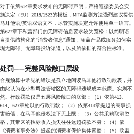
对于依第614章要求发布的无障碍声明，严格遵循委员会实
施决定（EU）2018/1523的模板，MITA监测方法强烈建议提供
马耳他语/英语双语文本，尽管实施决定允许使用单一语言。
第627章下私营部门的无障碍信息要求较为宽松：以简明语
言提供结构化的"消费者信息"通知，涵盖产品或服务如何实
现无障碍、无障碍投诉渠道，以及所依据的符合性标准。
处罚——完整风险敞口层级
合规预算中常见的错误是孤立地阅读马耳他行政罚款表，并
由此认为在小型司法管辖区的无障碍违规成本低廉。实则不
然。行政罚款仅是五层风险敞口的底部：（1）依第413、
614、627章处以的行政罚款；（2）依第413章提起的民事损
害赔偿，在马耳他侵权法下无上限；（3）公共采购取消资
格，其带来的招标收入损失往往远超罚款本身；（4）依
《消费者事务法》提起的消费者保护集体索赔；（5）欧盟