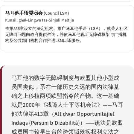
马耳他手语委员会
(Council LSM)
Kunsill għal-Lingwa tas-Sinjali Maltija
依第556章设立的法定机构。推广马耳他手语（LSM），就聋人社区
无障碍问题向政府提供咨询，并依马耳他视听无障碍框架与广播机
构及公共部门机构合作推进LSM口译服务。
马耳他的数字无障碍制度与欧盟其他小型成
员国类似，系在一部历史久远的国内法律基
础之上移植两项欧盟指令的产物。这一基础
就是2000年《残障人士平等机会法》——马耳
他法律第413章（
Att dwar Opportunitajiet
Indaqs (Persuni b'Diżabilità)
）——该法是欧盟
成员国中较早出台的跨领域残疾权利立法之