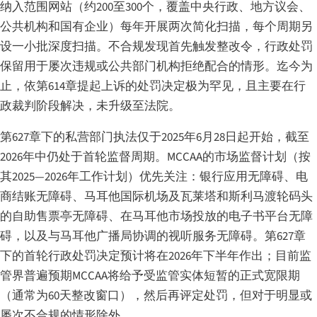
纳入范围网站（约200至300个，覆盖中央行政、地方议会、
公共机构和国有企业）每年开展两次简化扫描，每个周期另
设一小批深度扫描。不合规发现首先触发整改令，行政处罚
保留用于屡次违规或公共部门机构拒绝配合的情形。迄今为
止，依第614章提起上诉的处罚决定极为罕见，且主要在行
政裁判阶段解决，未升级至法院。
第627章下的私营部门执法仅于2025年6月28日起开始，截至
2026年中仍处于首轮监督周期。MCCAA的市场监督计划（按
其2025—2026年工作计划）优先关注：银行应用无障碍、电
商结账无障碍、马耳他国际机场及瓦莱塔和斯利马渡轮码头
的自助售票亭无障碍、在马耳他市场投放的电子书平台无障
碍，以及与马耳他广播局协调的视听服务无障碍。第627章
下的首轮行政处罚决定预计将在2026年下半年作出；目前监
管界普遍预期MCCAA将给予受监管实体短暂的正式宽限期
（通常为60天整改窗口），然后再评定处罚，但对于明显或
屡次不合规的情形除外。