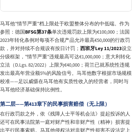
马耳他"情节严重"档上限处于欧盟整体分布的中低端。作为
参照：德国
BFSG第37条
单次违规罚款上限为€100,000；法国
2023年转化条例对每项不合规产品允许最高€50,000的行政罚
款，并对持续不合规设有按日计罚；
西班牙Ley 11/2023
设立
分级框架，"情节严重"违规最高可达€1,000,000；意大利转化
立法（D.Lgs. 82/2022）上限为€40,000；荷兰已就系统性违规
发出最高年营业额5%的风险信号。马耳他数字根据市场规模
校准——足以威慑在马耳他有实质性收入的经营者，同时与
马耳他经济基础保持比例性。
第二层——第413章下的民事损害赔偿（无上限）
在行政罚款之外，依《残障人士平等机会法》提起投诉的人
还可在民事法院第一庭对财产性和非财产性（精神）损害提
出平行民事索赔。马耳他侵权法对非财产性损害不设法定上