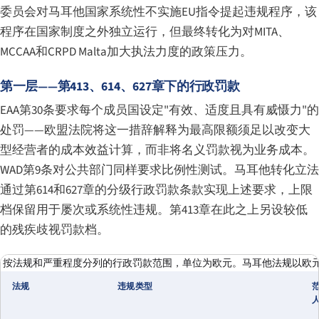
委员会对马耳他国家系统性不实施EU指令提起违规程序，该
程序在国家制度之外独立运行，但最终转化为对MITA、
MCCAA和CRPD Malta加大执法力度的政策压力。
第一层——第413、614、627章下的行政罚款
EAA第30条要求每个成员国设定"有效、适度且具有威慑力"的
处罚——欧盟法院将这一措辞解释为最高限额须足以改变大
型经营者的成本效益计算，而非将名义罚款视为业务成本。
WAD第9条对公共部门同样要求比例性测试。马耳他转化立法
通过第614和627章的分级行政罚款条款实现上述要求，上限
档保留用于屡次或系统性违规。第413章在此之上另设较低
的残疾歧视罚款档。
按法规和严重程度分列的行政罚款范围，单位为欧元。马耳他法规以欧元计
法规
违规类型