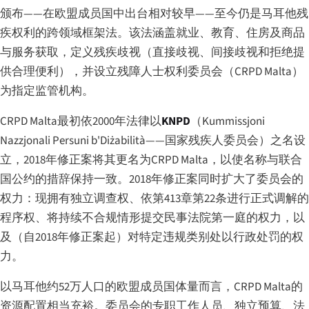
颁布——在欧盟成员国中出台相对较早——至今仍是马耳他残
疾权利的跨领域框架法。该法涵盖就业、教育、住房及商品
与服务获取，定义残疾歧视（直接歧视、间接歧视和拒绝提
供合理便利），并设立残障人士权利委员会（CRPD Malta）
为指定监管机构。
CRPD Malta最初依2000年法律以
KNPD
（
Kummissjoni
Nazzjonali Persuni b'Diżabilità
——国家残疾人委员会）之名设
立，2018年修正案将其更名为CRPD Malta，以使名称与联合
国公约的措辞保持一致。2018年修正案同时扩大了委员会的
权力：现拥有独立调查权、依第413章第22条进行正式调解的
程序权、将持续不合规情形提交民事法院第一庭的权力，以
及（自2018年修正案起）对特定违规类别处以行政处罚的权
力。
以马耳他约52万人口的欧盟成员国体量而言，CRPD Malta的
资源配置相当充裕。委员会的专职工作人员、独立预算、法