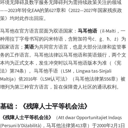
环境无障碍及数字服务无障碍列为需持续政策关注的领域
——2023年转化EAA的第627章和《2022—2027年国家残疾政
策》均对此作出回应。
马耳他在官方语言层面为双语国家：
马耳他语
（
il-Malti
，一
种用拉丁字母书写的闪米特语，含附加符号ċ、ġ、ħ、ż）为
国家语言；
英语
为共同官方语言，也是大部分法律和监管事
务的工作语言。马耳他法律以马耳他语和英语颁行，两个文
本均为正式文本，发生冲突时以马耳他语版本为准（《宪
法》第74条）。马耳他手语（LSM，
Lingwa tas-Sinjali
Maltija
）依2016年《LSM认可法》（马耳他法律第556章）被
增列为第三种官方语言，旨在保障聋人社区的通讯权利。
基础：《残障人士平等机会法》
《残障人士平等机会法》
（
Att dwar Opportunitajiet Indaqs
(Persuni b'Diżabilità)
，马耳他法律第413章）于2000年2月1日