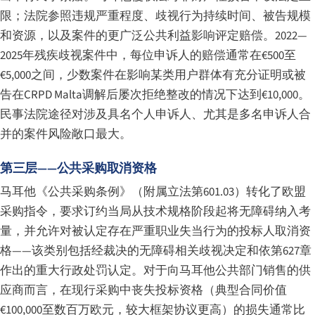
限；法院参照违规严重程度、歧视行为持续时间、被告规模
和资源，以及案件的更广泛公共利益影响评定赔偿。2022—
2025年残疾歧视案件中，每位申诉人的赔偿通常在€500至
€5,000之间，少数案件在影响某类用户群体有充分证明或被
告在CRPD Malta调解后屡次拒绝整改的情况下达到€10,000。
民事法院途径对涉及具名个人申诉人、尤其是多名申诉人合
并的案件风险敞口最大。
第三层——公共采购取消资格
马耳他《公共采购条例》（附属立法第601.03）转化了欧盟
采购指令，要求订约当局从技术规格阶段起将无障碍纳入考
量，并允许对被认定存在严重职业失当行为的投标人取消资
格——该类别包括经裁决的无障碍相关歧视决定和依第627章
作出的重大行政处罚认定。对于向马耳他公共部门销售的供
应商而言，在现行采购中丧失投标资格（典型合同价值
€100,000至数百万欧元，较大框架协议更高）的损失通常比