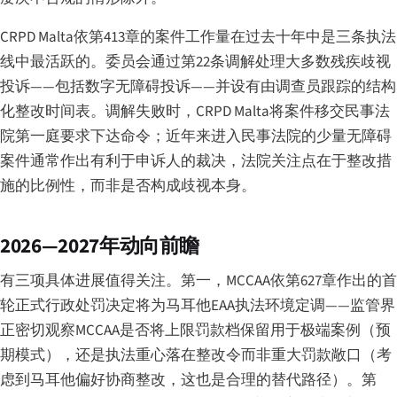
CRPD Malta依第413章的案件工作量在过去十年中是三条执法
线中最活跃的。委员会通过第22条调解处理大多数残疾歧视
投诉——包括数字无障碍投诉——并设有由调查员跟踪的结构
化整改时间表。调解失败时，CRPD Malta将案件移交民事法
院第一庭要求下达命令；近年来进入民事法院的少量无障碍
案件通常作出有利于申诉人的裁决，法院关注点在于整改措
施的比例性，而非是否构成歧视本身。
2026—2027年动向前瞻
有三项具体进展值得关注。第一，MCCAA依第627章作出的首
轮正式行政处罚决定将为马耳他EAA执法环境定调——监管界
正密切观察MCCAA是否将上限罚款档保留用于极端案例（预
期模式），还是执法重心落在整改令而非重大罚款敞口（考
虑到马耳他偏好协商整改，这也是合理的替代路径）。第