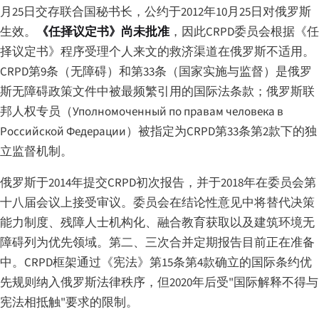
月25日交存联合国秘书长，公约于2012年10月25日对俄罗斯
生效。
《任择议定书》尚未批准
，因此CRPD委员会根据《任
择议定书》程序受理个人来文的救济渠道在俄罗斯不适用。
CRPD第9条（无障碍）和第33条（国家实施与监督）是俄罗
斯无障碍政策文件中被最频繁引用的国际法条款；俄罗斯联
邦人权专员（
Уполномоченный по правам человека в
Российской Федерации
）被指定为CRPD第33条第2款下的独
立监督机制。
俄罗斯于2014年提交CRPD初次报告，并于2018年在委员会第
十八届会议上接受审议。委员会在结论性意见中将替代决策
能力制度、残障人士机构化、融合教育获取以及建筑环境无
障碍列为优先领域。第二、三次合并定期报告目前正在准备
中。CRPD框架通过《宪法》第15条第4款确立的国际条约优
先规则纳入俄罗斯法律秩序，但2020年后受"国际解释不得与
宪法相抵触"要求的限制。