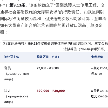
РФ）
第9.13条
。该条款确立了"回避残障人士使用工程、交
通和社会基础设施的无障碍要求"的行政责任。罚款区间以
国际标准衡量较为温和，但按违规次数和对象计算，意味着
拥有大量资产组合的运营者面临的累计敞口远高于单项金
额：
《行政违法法典》第9.13条按被处罚主体类别的行政罚款区间。主要金
近似等值（2026年参考汇率）
被处罚主体
罚款区间（卢布）
参考等值
官员
₽2,000 – ₽3,000
≈ 美元 22–33 
（должностные
元 20–30
лица）
法人
₽20,000 – ₽30,000
≈ 美元 220–33
（юридические
欧元 200–300
лица）