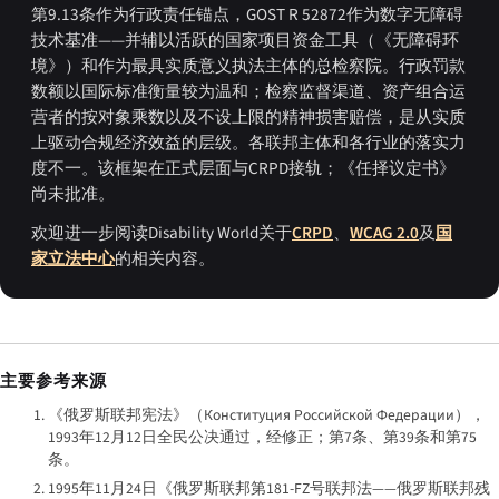
第9.13条作为行政责任锚点，GOST R 52872作为数字无障碍
技术基准——并辅以活跃的国家项目资金工具（《无障碍环
境》）和作为最具实质意义执法主体的总检察院。行政罚款
数额以国际标准衡量较为温和；检察监督渠道、资产组合运
营者的按对象乘数以及不设上限的精神损害赔偿，是从实质
上驱动合规经济效益的层级。各联邦主体和各行业的落实力
度不一。该框架在正式层面与CRPD接轨；《任择议定书》
尚未批准。
欢迎进一步阅读Disability World关于
CRPD
、
WCAG 2.0
及
国
家立法中心
的相关内容。
主要参考来源
《俄罗斯联邦宪法》（
Конституция Российской Федерации
），
1993年12月12日全民公决通过，经修正；第7条、第39条和第75
条。
1995年11月24日《俄罗斯联邦第181-FZ号联邦法——俄罗斯联邦残