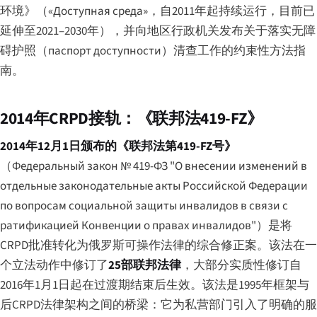
环境》（
«Доступная среда»
，自2011年起持续运行，目前已
延伸至2021–2030年），并向地区行政机关发布关于落实无障
碍护照（
паспорт доступности
）清查工作的约束性方法指
南。
2014年CRPD接轨：《联邦法419-FZ》
2014年12月1日颁布的《联邦法第419-FZ号》
（
Федеральный закон № 419-ФЗ "О внесении изменений в
отдельные законодательные акты Российской Федерации
по вопросам социальной защиты инвалидов в связи с
ратификацией Конвенции о правах инвалидов"
）是将
CRPD批准转化为俄罗斯可操作法律的综合修正案。该法在一
个立法动作中修订了
25部联邦法律
，大部分实质性修订自
2016年1月1日起在过渡期结束后生效。该法是1995年框架与
后CRPD法律架构之间的桥梁：它为私营部门引入了明确的服