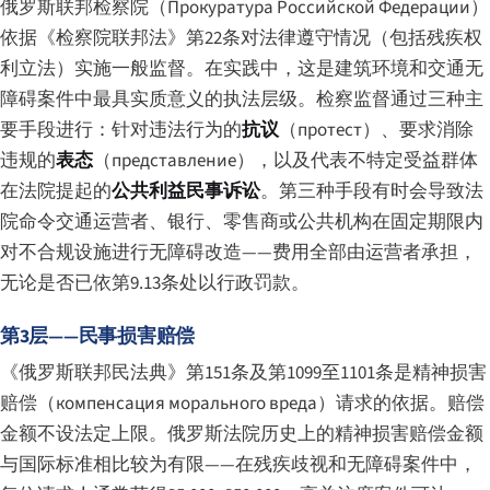
俄罗斯联邦检察院（
Прокуратура Российской Федерации
）
依据《检察院联邦法》第22条对法律遵守情况（包括残疾权
利立法）实施一般监督。在实践中，这是建筑环境和交通无
障碍案件中最具实质意义的执法层级。检察监督通过三种主
要手段进行：针对违法行为的
抗议
（
протест
）、要求消除
违规的
表态
（
представление
），以及代表不特定受益群体
在法院提起的
公共利益民事诉讼
。第三种手段有时会导致法
院命令交通运营者、银行、零售商或公共机构在固定期限内
对不合规设施进行无障碍改造——费用全部由运营者承担，
无论是否已依第9.13条处以行政罚款。
第3层——民事损害赔偿
《俄罗斯联邦民法典》第151条及第1099至1101条是精神损害
赔偿（
компенсация морального вреда
）请求的依据。赔偿
金额不设法定上限。俄罗斯法院历史上的精神损害赔偿金额
与国际标准相比较为有限——在残疾歧视和无障碍案件中，