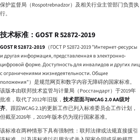
保护监督局（Rospotrebnadzor）及相关行业主管部门负责执
行。
技术标准：GOST R 52872-2019
GOST R 52872-2019
（
ГОСТ Р 52872-2019 "Интернет-ресурсы
и другая информация, представленная в электронно-
цифровой форме. Доступность для инвалидов и других лиц
с ограничениями жизнедеятельности. Общие
положения"
）是规范网页和数字内容无障碍的国家标准。
该版本由联邦技术监管与计量局（
Росстандарт
）于2019年
批准，取代了2012年旧版，
技术层面与WCAG 2.0 AA级对
齐
。跟踪WCAG 2.1的更新工作已列入标准委员会工作计划，
但截至2026年，2019年版本仍为现行国家基准。
该标准在两种情形下具有强制性：联邦法律或法规直接援引
该标准，以及该标准以引用方式并入国家合同或采购规范。