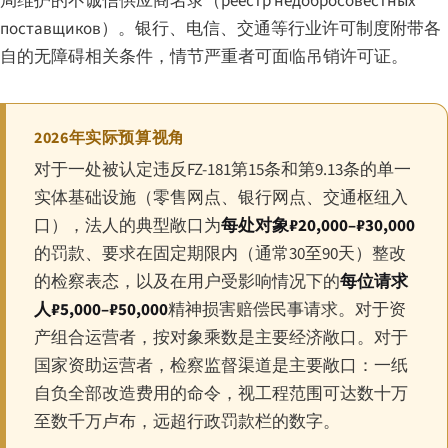
局维护的不诚信供应商名录（
реестр недобросовестных
поставщиков
）。银行、电信、交通等行业许可制度附带各
自的无障碍相关条件，情节严重者可面临吊销许可证。
2026年实际预算视角
对于一处被认定违反FZ-181第15条和第9.13条的单一
实体基础设施（零售网点、银行网点、交通枢纽入
口），法人的典型敞口为
每处对象₽20,000–₽30,000
的罚款、要求在固定期限内（通常30至90天）整改
的检察表态，以及在用户受影响情况下的
每位请求
人₽5,000–₽50,000
精神损害赔偿民事请求。对于资
产组合运营者，按对象乘数是主要经济敞口。对于
国家资助运营者，检察监督渠道是主要敞口：一纸
自负全部改造费用的命令，视工程范围可达数十万
至数千万卢布，远超行政罚款栏的数字。