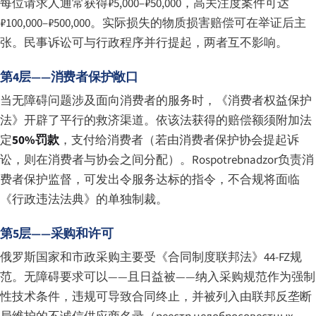
每位请求人通常获得₽5,000–₽50,000，高关注度案件可达
₽100,000–₽500,000。实际损失的物质损害赔偿可在举证后主
张。民事诉讼可与行政程序并行提起，两者互不影响。
第4层——消费者保护敞口
当无障碍问题涉及面向消费者的服务时，《消费者权益保护
法》开辟了平行的救济渠道。依该法获得的赔偿额须附加法
定
50%罚款
，支付给消费者（若由消费者保护协会提起诉
讼，则在消费者与协会之间分配）。Rospotrebnadzor负责消
费者保护监督，可发出令服务达标的指令，不合规将面临
《行政违法法典》的单独制裁。
第5层——采购和许可
俄罗斯国家和市政采购主要受《合同制度联邦法》44-FZ规
范。无障碍要求可以——且日益被——纳入采购规范作为强制
性技术条件，违规可导致合同终止，并被列入由联邦反垄断