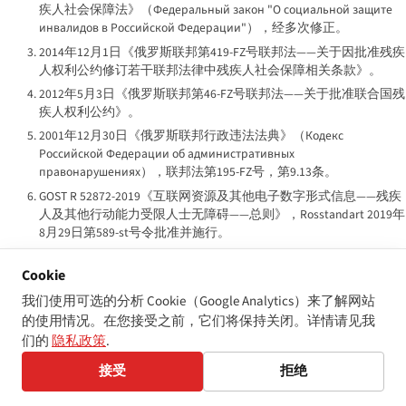
疾人社会保障法》（
Федеральный закон "О социальной защите
инвалидов в Российской Федерации"
），经多次修正。
2014年12月1日《俄罗斯联邦第419-FZ号联邦法——关于因批准残疾
人权利公约修订若干联邦法律中残疾人社会保障相关条款》。
2012年5月3日《俄罗斯联邦第46-FZ号联邦法——关于批准联合国残
疾人权利公约》。
2001年12月30日《俄罗斯联邦行政违法法典》（
Кодекс
Российской Федерации об административных
правонарушениях
），联邦法第195-FZ号，第9.13条。
GOST R 52872-2019《互联网资源及其他电子数字形式信息——残疾
人及其他行动能力受限人士无障碍——总则》，Rosstandart 2019年
8月29日第589-st号令批准并施行。
SP 59.13330.2020《建筑和构筑物对低行动能力人群的无障碍
Cookie
性》，由建设部批准的规程。
1991年10月25日《俄罗斯联邦各民族语言联邦法》第1807-1号，经
我们使用可选的分析 Cookie（Google Analytics）来了解网站
2012年12月30日第296-FZ号联邦法修正，确认俄罗斯手语。
的使用情况。在您接受之前，它们将保持关闭。详情请见我
们的
隐私政策
.
2019年3月29日政府第363号令批准《俄罗斯联邦国家项目〈无障
碍环境〉》，将项目延伸至2030年。
接受
拒绝
《联合国残疾人权利公约》，俄罗斯于2012年5月3日通过《联邦
法46-FZ》批准；批准书于2012年9月25日交存；公约于2012年10月