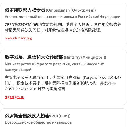
俄罗斯联邦人权专员
(Ombudsman (Омбудсмен))
Уполномоченный по правам человека в Российской Федерации
CRPD第33条指定的独立监督机制。受理个人投诉，发布年度报告并
标记无障碍缺失问题，对系统性违规转交总检察院处理。
ombudsmanrf.org
数字发展、通信和大众传媒部
(Mintsifry (Минцифры))
Министерство цифрового развития, связи и массовых
коммуникаций
主管电子政务无障碍项目，为国家门户网站（Госуслуги及地区服务
门户）设定技术要求，维护无障碍电子服务联邦架构，并发布与
GOST R 52872-2019对齐的实施指南。
digital.gov.ru
俄罗斯全国残疾人协会
(VOI (ВОИ))
Всероссийское общество инвалидов