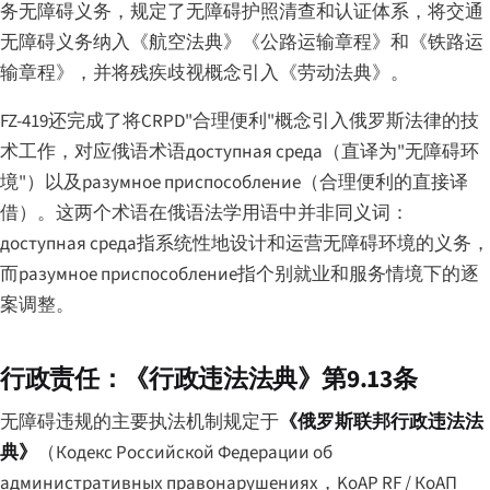
务无障碍义务，规定了无障碍护照清查和认证体系，将交通
无障碍义务纳入《航空法典》《公路运输章程》和《铁路运
输章程》，并将残疾歧视概念引入《劳动法典》。
FZ-419还完成了将CRPD"合理便利"概念引入俄罗斯法律的技
术工作，对应俄语术语
доступная среда
（直译为"无障碍环
境"）以及
разумное приспособление
（合理便利的直接译
借）。这两个术语在俄语法学用语中并非同义词：
доступная среда
指系统性地设计和运营无障碍环境的义务，
而
разумное приспособление
指个别就业和服务情境下的逐
案调整。
行政责任：《行政违法法典》第9.13条
无障碍违规的主要执法机制规定于
《俄罗斯联邦行政违法法
典》
（
Кодекс Российской Федерации об
административных правонарушениях
，KoAP RF / КоАП