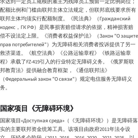
求达到一定员工规模的雇主为残障员工预留一定比例岗位；
配额比例和门槛由联邦主体立法规定，但联邦底线要求所有
联邦主体均须实行配额制度。《民法典》（
Гражданский
кодекс
，ГК РФ）是民事损害赔偿请求的依据，精神损害赔
偿不设法定上限。《消费者权益保护法》（
Закон "О защите
прав потребителей"
）为无障碍相关消费者投诉提供了另一
救济渠道。《航空法典》《公路运输章程》《铁路运输章
程》承载了FZ-419引入的行业特定无障碍义务。《俄罗斯联
邦教育法》提供融合教育框架，《通信联邦法》
（
Федеральный закон "О связи"
）规定电信服务无障碍义
务。
国家项目《无障碍环境》
国家项目
«Доступная среда»
（《无障碍环境》）是无障碍落
实的主要联邦资金统筹工具。该项目由政府2011年法令设
立，历经多个阶段（2011–2015、2016–2020、2021–2025，以