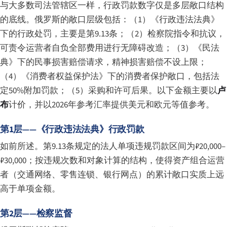
与大多数司法管辖区一样，行政罚款数字仅是多层敞口结构
的底线。俄罗斯的敞口层级包括：（1）《行政违法法典》
下的行政处罚，主要是第9.13条；（2）检察院指令和抗议，
可责令运营者自负全部费用进行无障碍改造；（3）《民法
典》下的民事损害赔偿请求，精神损害赔偿不设上限；
（4）《消费者权益保护法》下的消费者保护敞口，包括法
定50%附加罚款；（5）采购和许可后果。以下金额主要以
卢
布
计价，并以2026年参考汇率提供美元和欧元等值参考。
第1层——《行政违法法典》行政罚款
如前所述。第9.13条规定的法人单项违规罚款区间为₽20,000–
₽30,000；按违规次数和对象计算的结构，使得资产组合运营
者（交通网络、零售连锁、银行网点）的累计敞口实质上远
高于单项金额。
第2层——检察监督