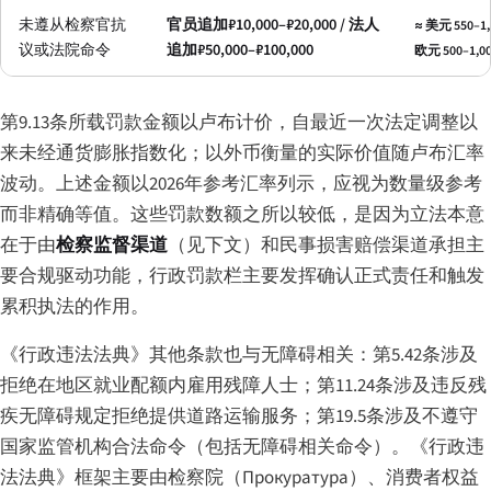
未遵从检察官抗
官员追加₽10,000–₽20,000 / 法人
≈ 美元 550–1,1
议或法院命令
追加₽50,000–₽100,000
欧元 500–1,0
第9.13条所载罚款金额以卢布计价，自最近一次法定调整以
来未经通货膨胀指数化；以外币衡量的实际价值随卢布汇率
波动。上述金额以2026年参考汇率列示，应视为数量级参考
而非精确等值。这些罚款数额之所以较低，是因为立法本意
在于由
检察监督渠道
（见下文）和民事损害赔偿渠道承担主
要合规驱动功能，行政罚款栏主要发挥确认正式责任和触发
累积执法的作用。
《行政违法法典》其他条款也与无障碍相关：第5.42条涉及
拒绝在地区就业配额内雇用残障人士；第11.24条涉及违反残
疾无障碍规定拒绝提供道路运输服务；第19.5条涉及不遵守
国家监管机构合法命令（包括无障碍相关命令）。《行政违
法法典》框架主要由检察院（
Прокуратура
）、消费者权益