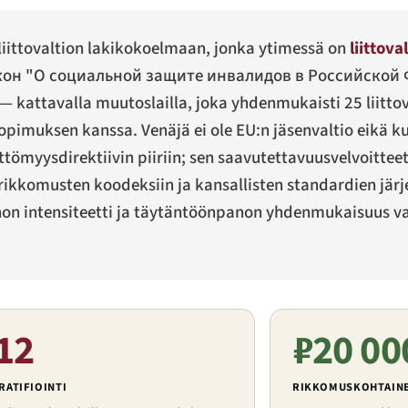
ittovaltion lakikokoelmaan, jonka ytimessä on
liittova
он "О социальной защите инвалидов в Российской
— kattavalla muutoslailla, joka yhdenmukaisti 25 liittov
pimuksen kanssa. Venäjä ei ole EU:n jäsenvaltio eikä k
ttömyysdirektiivin piiriin; sen saavutettavuusvelvoittee
n rikkomusten koodeksiin ja kansallisten standardien jär
on intensiteetti ja täytäntöönpanon yhdenmukaisuus va
12
₽20 00
RATIFIOINTI
RIKKOMUSKOHTAIN