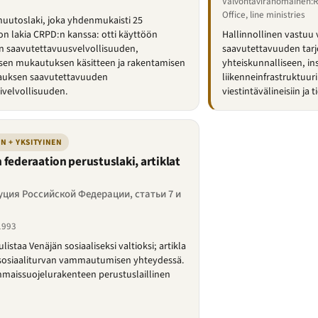
Valvontaviranomainen:R
Office, line ministries
uutoslaki, joka yhdenmukaisti 25
tion lakia CRPD:n kanssa: otti käyttöön
Hallinnollinen vastuu
n saavutettavuusvelvollisuuden,
saavutettavuuden tarj
sen mukautuksen käsitteen ja rakentamisen
yhteiskunnalliseen, in
rauksen saavutettavuuden
liikenneinfrastruktuur
tivelvollisuuden.
viestintävälineisiin ja 
N + YKSITYINEN
 federaation perustuslaki, artiklat
ция Российской Федерации, статьи 7 и
1993
julistaa Venäjän sosiaaliseksi valtioksi; artikla
 sosiaaliturvan vammautumisen yhteydessä.
maissuojelurakenteen perustuslaillinen