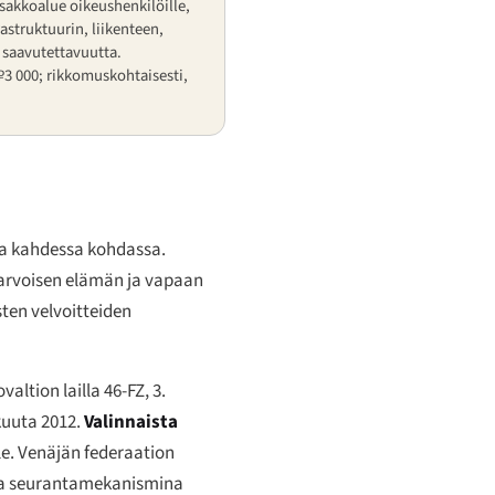
 sakkoalue oikeushenkilöille,
rastruktuurin, liikenteen,
n saavutettavuutta.
–₽3 000; rikkomuskohtaisesti,
a kahdessa kohdassa.
isarvoisen elämän ja vapaan
sten velvoitteiden
ovaltion lailla 46-FZ, 3.
akuuta 2012.
Valinnaista
le. Venäjän federaation
na seurantamekanismina