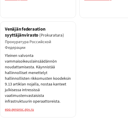
Venäjän federaation
syyttäjänvirasto
(Prokuratura)
Прокуратура Российской
Федерации
Yleinen valvonta
vammaisoikeuslainsäädännön
noudattamisesta. Käynnistää
hallinnolliset menettelyt
hallinnollisten rikkomusten koodeksin
9.13 artiklan nojalla, nostaa kanteet
julkisessa intressissä
vaatimustenvastaisista
infrastruktuurin operaattoreista.
epp.genproc.gov.ru