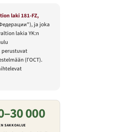
ltion laki 181-FZ,
 Федерации"
), ja joka
altion lakia YK:n
uulu
t perustuvat
jestelmään (ГОСТ).
ihtelevat
0–30 000
EN SAKKOALUE