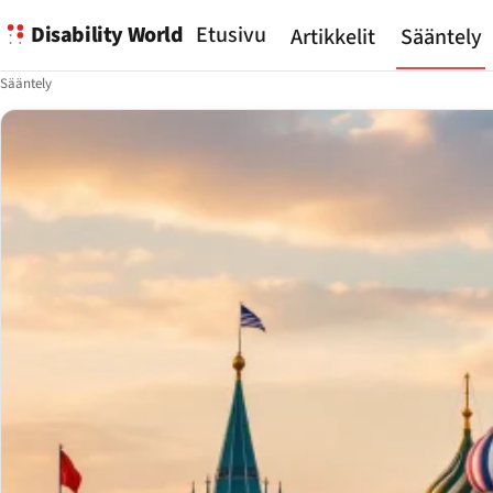
Disability World
Etusivu
Artikkelit
Sääntely
Sääntely