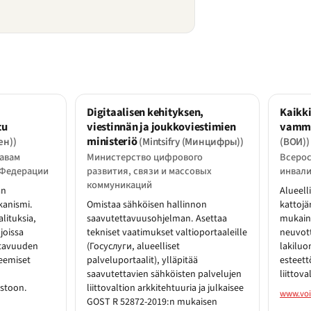
Digitaalisen kehityksen,
Kaikki
tu
viestinnän ja joukkoviestimien
vamma
ministeriö
ен))
(Mintsifry (Минцифры))
(ВОИ))
авам
Министерство цифрового
Всерос
 Федерации
развития, связи и массовых
инвал
коммуникаций
an
Alueell
kanismi.
Omistaa sähköisen hallinnon
kattojä
alituksia,
saavutettavuusohjelman. Asettaa
mukain
joissa
tekniset vaatimukset valtioportaaleille
neuvot
ttavuuden
(Госуслуги, alueelliset
lakiluo
teemiset
palveluportaalit), ylläpitää
esteett
saavutettavien sähköisten palvelujen
liittova
astoon.
liittovaltion arkkitehtuuria ja julkaisee
www.voi
GOST R 52872-2019:n mukaisen