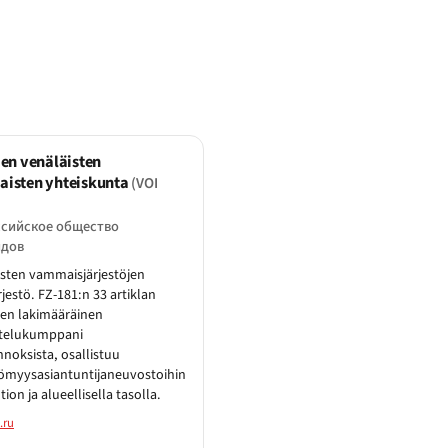
en venäläisten
isten yhteiskunta
(VOI
сийское общество
идов
isten vammaisjärjestöjen
rjestö. FZ-181:n 33 artiklan
en lakimääräinen
telukumppani
nnoksista, osallistuu
ömyysasiantuntijaneuvostoihin
ltion ja alueellisella tasolla.
.ru