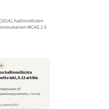
2014), hallinnollisten
yhdenmukainen WCAG 2.0
EN
n hallinnollisista
ttu laki, 9.13 artikla
)
Федерации об
правонарушениях, статья
sa alkaen2002 ·