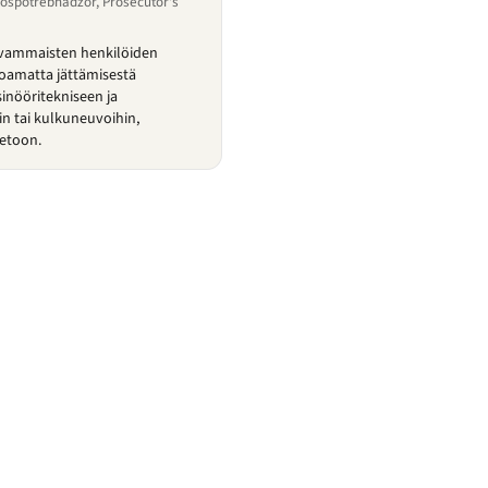
ospotrebnadzor, Prosecutor's
 vammaisten henkilöiden
oamatta jättämisestä
sinööritekniseen ja
iin tai kulkuneuvoihin,
tietoon.