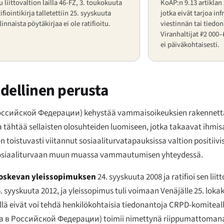
tu liittovaltion lailla 46-FZ, 3. toukokuuta
KoAP:n 9.13 artiklan
ifiointikirja talletettiin 25. syyskuuta
jotka eivät tarjoa inf
innaista pöytäkirjaa ei ole ratifioitu.
viestinnän tai tiedo
Viranhaltijat ₽2 000
ei päiväkohtaisesti.
dellinen perusta
оссийской Федерации
) kehystää vammaisoikeuksien rakennett
ikka tähtää sellaisten olosuhteiden luomiseen, jotka takaavat ihm
n toistuvasti viitannut sosiaaliturvatapauksissa valtion positiivi
n sosiaaliturvaan muun muassa vammautumisen yhteydessä.
koskevan yleissopimuksen
24. syyskuuta 2008 ja ratifioi sen liitt
 25. syyskuuta 2012, ja yleissopimus tuli voimaan Venäjälle 25. lok
llä eivät voi tehdä henkilökohtaisia tiedonantoja CRPD-komiteal
а в Российской Федерации
) toimii nimettynä riippumattoma