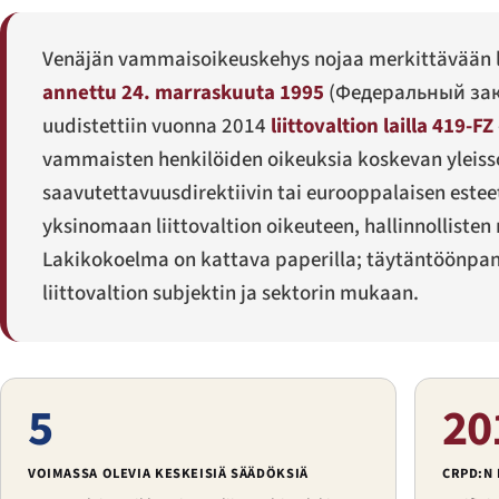
Venäjän vammaisoikeuskehys nojaa merkittävään li
annettu 24. marraskuuta 1995
(
Федеральный зак
uudistettiin vuonna 2014
liittovaltion lailla 419-FZ
vammaisten henkilöiden oikeuksia koskevan yleisso
saavutettavuusdirektiivin tai eurooppalaisen estee
yksinomaan liittovaltion oikeuteen, hallinnolliste
Lakikokoelma on kattava paperilla; täytäntöönpan
liittovaltion subjektin ja sektorin mukaan.
5
20
VOIMASSA OLEVIA KESKEISIÄ SÄÄDÖKSIÄ
CRPD:N 