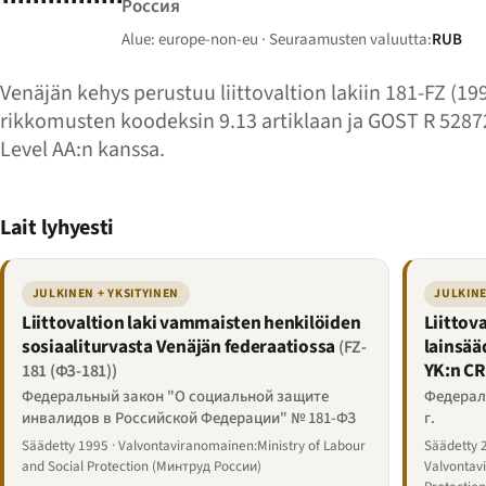
Россия
Alue: europe-non-eu · Seuraamusten valuutta:
RUB
Venäjän kehys perustuu liittovaltion lakiin 181-FZ (199
rikkomusten koodeksin 9.13 artiklaan ja GOST R 528
Level AA:n kanssa.
Lait lyhyesti
JULKINEN + YKSITYINEN
JULKINE
Liittovaltion laki vammaisten henkilöiden
Liittov
sosiaaliturvasta Venäjän federaatiossa
lainsä
(FZ-
YK:n CR
181 (ФЗ-181))
Федеральный закон "О социальной защите
Федераль
инвалидов в Российской Федерации" № 181-ФЗ
г.
Säädetty 1995 · Valvontaviranomainen:Ministry of Labour
Säädetty 
and Social Protection (Минтруд России)
Valvontav