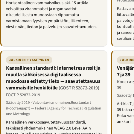
Protection
Horisontaalinen vammaisoikeuslaki. 15 artikla
Kattava m
velvoittaa viranomaiset ja organisaatiot
liittoval
oikeudellisesta muodostaan riippumatta
palveluje
varmistamaan fyysisen ympäristön, liikenteen,
kohtuulli
viestinnän, tiedon ja palvelujen saavutettavuuden.
ja sanee
sertifioin
JULKINEN + YKSITYINEN
JULKINE
Kansallinen standardi: internetresurssit ja
Venäjän
muulla sähköisessä digitaalisessa
7 ja 39
muodossa esitetty tieto — saavutettavuus
Конститу
vammaisille henkilöille
39
(GOST R 52872-2019)
ГОСТ Р 52872-2019
Säädetty 
Säädetty 2019 · Valvontaviranomainen:Rosstandart
Artikla 7 
(Росстандарт) — Federal Agency for Technical Regulation
39 takaa
and Metrology
Koko vam
ankkuri.
Kansallinen verkkosaavutettavuusstandardi,
teknisesti yhdenmukainen WCAG 2.0 Level AA:n