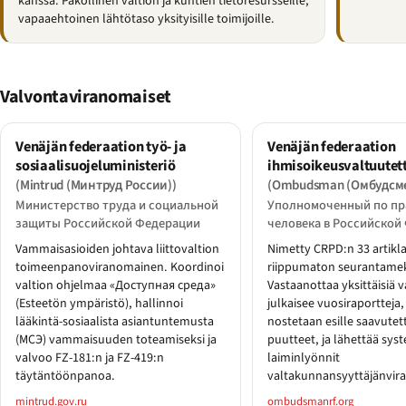
kanssa. Pakollinen valtion ja kuntien tietoresursseille;
vapaaehtoinen lähtötaso yksityisille toimijoille.
Valvontaviranomaiset
Venäjän federaation työ- ja
Venäjän federaation
sosiaalisuojeluministeriö
ihmisoikeusvaltuutet
(Mintrud (Минтруд России))
(Ombudsman (Омбудсм
Министерство труда и социальной
Уполномоченный по пр
защиты Российской Федерации
человека в Российской
Vammaisasioiden johtava liittovaltion
Nimetty CRPD:n 33 artikl
toimeenpanoviranomainen. Koordinoi
riippumaton seurantame
valtion ohjelmaa «Доступная среда»
Vastaanottaa yksittäisiä v
(Esteetön ympäristö), hallinnoi
julkaisee vuosiraportteja, 
lääkintä-sosiaalista asiantuntemusta
nostetaan esille saavute
(МСЭ) vammaisuuden toteamiseksi ja
puutteet, ja lähettää sys
valvoo FZ-181:n ja FZ-419:n
laiminlyönnit
täytäntöönpanoa.
valtakunnansyyttäjänvir
mintrud.gov.ru
ombudsmanrf.org