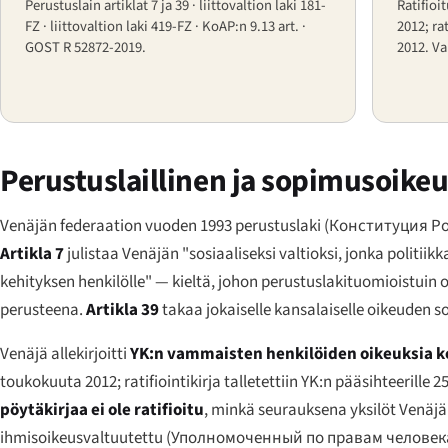
Perustuslain artiklat 7 ja 39 · liittovaltion laki 181-
Ratifioi
FZ · liittovaltion laki 419-FZ · KoAP:n 9.13 art. ·
2012; rat
GOST R 52872-2019.
2012. Val
Perustuslaillinen ja sopimusoikeu
Venäjän federaation vuoden 1993 perustuslaki (
Конституция Р
Artikla 7
julistaa Venäjän "sosiaaliseksi valtioksi, jonka politi
kehityksen henkilölle" — kieltä, johon perustuslakituomioistuin o
perusteena.
Artikla 39
takaa jokaiselle kansalaiselle oikeude
Venäjä allekirjoitti
YK:n vammaisten henkilöiden oikeuksia 
toukokuuta 2012; ratifiointikirja talletettiin YK:n pääsihteerille
pöytäkirjaa ei ole ratifioitu
, minkä seurauksena yksilöt Venäjä
ihmisoikeusvaltuutettu (
Уполномоченный по правам человек