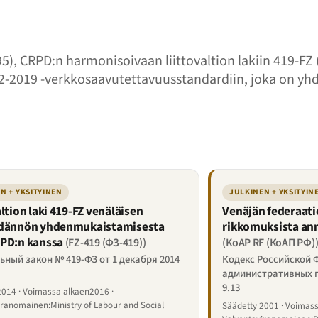
5), CRPD:n harmonisoivaan liittovaltion lakiin 419-FZ (
72-2019 -verkkosaavutettavuusstandardiin, joka on 
N + YKSITYINEN
JULKINEN + YKSITYIN
altion laki 419-FZ venäläisen
Venäjän federaatio
ädännön yhdenmukaistamisesta
rikkomuksista anne
PD:n kanssa
(FZ-419 (ФЗ-419))
(KoAP RF (КоАП РФ)
ный закон № 419-ФЗ от 1 декабря 2014
Кодекс Российской 
административных 
9.13
2014 · Voimassa alkaen2016 ·
iranomainen:Ministry of Labour and Social
Säädetty 2001 · Voimas