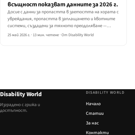
всъщност показват данните за 2026 г.
Досие с данни за пропастта в заетостта на хората с
увреждания, пропастта в заплащането и квотните
системи, създадени за тяхното преодоляване —
събрано от данни на ILO, WHO, Eurostat, US BLS, OECD и
25 май 2026 г.
·
13 мин. четене
·
От Disability World
JAN, с всяка цифра с посочен източник.
DISABILITY WORLD
Disability World
Начало
Изградено с грижа и
достъпност.
Статии
За нас
Контакти