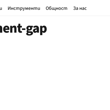
и
Инструменти
Общност
За нас
ment-gap