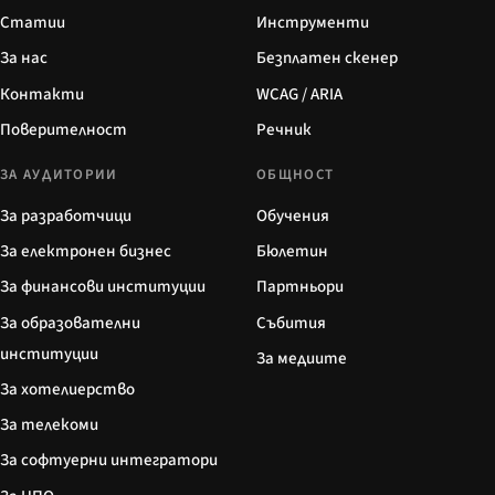
Статии
Инструменти
За нас
Безплатен скенер
Контакти
WCAG / ARIA
Поверителност
Речник
ЗА АУДИТОРИИ
ОБЩНОСТ
За разработчици
Обучения
За електронен бизнес
Бюлетин
За финансови институции
Партньори
За образователни
Събития
институции
За медиите
За хотелиерство
За телекоми
За софтуерни интегратори