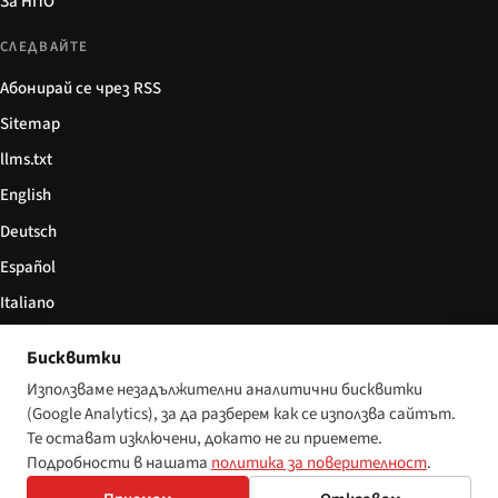
За НПО
СЛЕДВАЙТЕ
Абонирай се чрез RSS
Sitemap
llms.txt
English
Deutsch
Español
Italiano
Български
Бисквитки
简体中文
Използваме незадължителни аналитични бисквитки
(Google Analytics), за да разберем как се използва сайтът.
Те остават изключени, докато не ги приемете.
Подробности в нашата
политика за поверителност
.
© 2026 Disability World. Всички права запазени.
Настройки за бисквитки