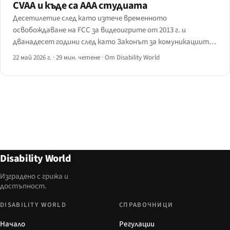
CVAA и къде са AAA студиата
Десетилетие след като изтече временното
освобождаване на FCC за видеоигрите от 2013 г. и
дванадесет години след като Законът за комуникациите
и видеодостъпността на двадесет и първи век обхвана
22 май 2026 г.
·
29 мин. четене
·
От Disability World
вътрешноигровите комуникации, AAA конзолният бизнес
беше въвлечен — неравномерно, понякога неохотно.
Disability World
Изградено с грижа и
достъпност.
DISABILITY WORLD
СПРАВОЧНИЦИ
Начало
Регулации