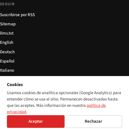
SEGUIR
Suscribirse por RSS
Sitemap
llms.txt
English
Deutsch
Español
Italiano
Български
Cookies
简体中文
Usamos cookies de analítica opcionales (Google Analytics) para
entender cómo se usa el sitio. Permanecen desactivadas hasta
que las aceptes. Más información en nuestra
política de
privacidad
.
© 2026 Disability World. Todos los derechos reservados.
Configuración de cookies
Aceptar
Rechazar
English
Deutsch
Español
Italiano
Български
简体中文
Polski
Français
Idioma: