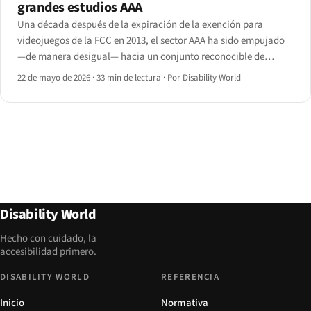
grandes estudios AAA
Una década después de la expiración de la exención para
videojuegos de la FCC en 2013, el sector AAA ha sido empujado
—de manera desigual— hacia un conjunto reconocible de
funciones de accesibilidad. Este expediente reconstruye la
22 de mayo de 2026
·
33 min de lectura
·
Por Disability World
regulación y puntúa a los diez principales editores.
Disability World
Hecho con cuidado, la
accesibilidad primero.
DISABILITY WORLD
REFERENCIA
Inicio
Normativa