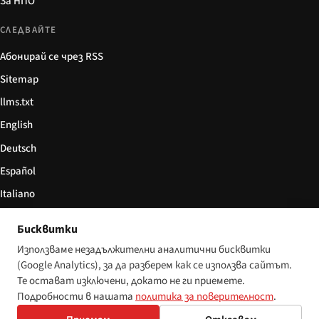
За НПО
СЛЕДВАЙТЕ
Абонирай се чрез RSS
Sitemap
llms.txt
English
Deutsch
Español
Italiano
Български
Бисквитки
简体中文
Използваме незадължителни аналитични бисквитки
(Google Analytics), за да разберем как се използва сайтът.
Те остават изключени, докато не ги приемете.
Подробности в нашата
политика за поверителност
.
© 2026 Disability World. Всички права запазени.
Настройки за бисквитки