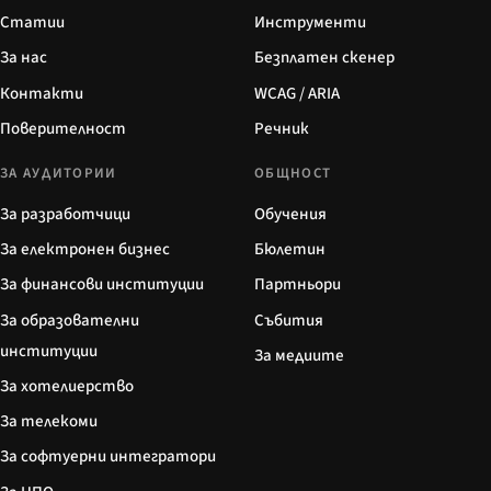
Статии
Инструменти
За нас
Безплатен скенер
Контакти
WCAG / ARIA
Поверителност
Речник
ЗА АУДИТОРИИ
ОБЩНОСТ
За разработчици
Обучения
За електронен бизнес
Бюлетин
За финансови институции
Партньори
За образователни
Събития
институции
За медиите
За хотелиерство
За телекоми
За софтуерни интегратори