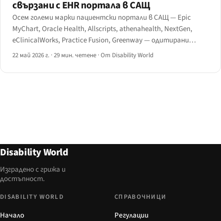
свързани с EHR портала в САЩ
Осем големи марки пациентски портали в САЩ — Epic
MyChart, Oracle Health, Allscripts, athenahealth, NextGen,
eClinicalWorks, Practice Fusion, Greenway — одитирани
спрямо WCAG 2.1 AA и окончателното правило на HHS по
22 май 2026 г.
·
29 мин. четене
·
От Disability World
Раздел 504 от май 2024 г.
Disability World
Изградено с грижа и
достъпност.
DISABILITY WORLD
СПРАВОЧНИЦИ
Начало
Регулации