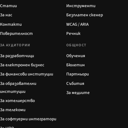
Статии
Инструменти
За нас
Безплатен скенер
Контакти
WCAG / ARIA
Поверителност
Речник
ЗА АУДИТОРИИ
ОБЩНОСТ
За разработчици
Обучения
За електронен бизнес
Бюлетин
За финансови институции
Партньори
За образователни
Събития
институции
За медиите
За хотелиерство
За телекоми
За софтуерни интегратори