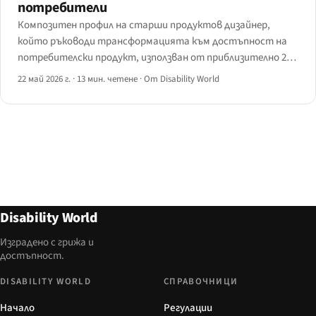
потребители
Композитен профил на старши продуктов дизайнер,
който ръководи трансформацията към достъпност на
потребителски продукт, използван от приблизително 200
милиона души.
22 май 2026 г.
·
13 мин. четене
·
От Disability World
Disability World
Изградено с грижа и
достъпност.
DISABILITY WORLD
СПРАВОЧНИЦИ
Начало
Регулации