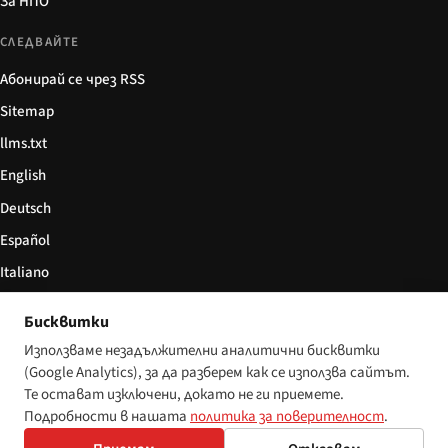
За НПО
СЛЕДВАЙТЕ
Абонирай се чрез RSS
Sitemap
llms.txt
English
Deutsch
Español
Italiano
Български
Бисквитки
简体中文
Използваме незадължителни аналитични бисквитки
(Google Analytics), за да разберем как се използва сайтът.
Те остават изключени, докато не ги приемете.
Подробности в нашата
политика за поверителност
.
© 2026 Disability World. Всички права запазени.
Настройки за бисквитки