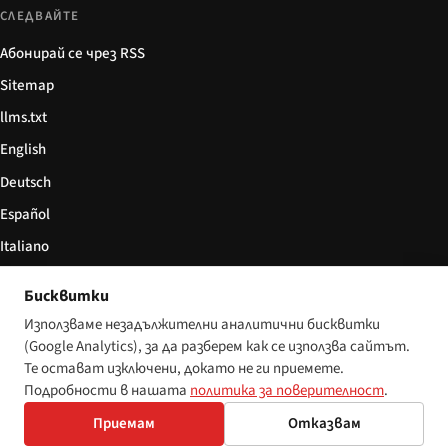
СЛЕДВАЙТЕ
Абонирай се чрез RSS
Sitemap
llms.txt
English
Deutsch
Español
Italiano
Български
Бисквитки
简体中文
Използваме незадължителни аналитични бисквитки
(Google Analytics), за да разберем как се използва сайтът.
Те остават изключени, докато не ги приемете.
Подробности в нашата
политика за поверителност
.
© 2026 Disability World. Всички права запазени.
Настройки за бисквитки
Приемам
Отказвам
English
Deutsch
Español
Italiano
Български
简体中文
Polski
Français
Nederlands
Език: