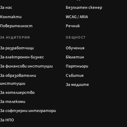
За нас
Безплатен скенер
Контакти
WCAG / ARIA
Поверителност
Речник
ЗА АУДИТОРИИ
ОБЩНОСТ
За разработчици
Обучения
За електронен бизнес
Бюлетин
За финансови институции
Партньори
За образователни
Събития
институции
За медиите
За хотелиерство
За телекоми
За софтуерни интегратори
За НПО