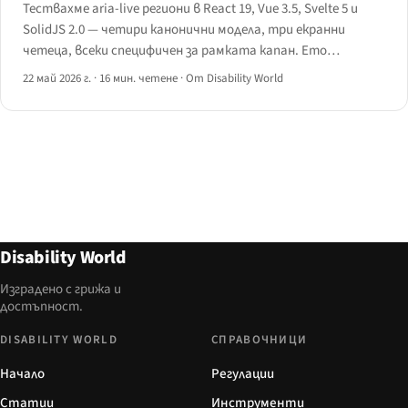
Тествахме aria-live региони в React 19, Vue 3.5, Svelte 5 и
SolidJS 2.0 — четири канонични модела, три екранни
четеца, всеки специфичен за рамката капан. Ето
матрицата на поведението, добрия срещу лошия код и
22 май 2026 г.
·
16 мин. четене
·
От Disability World
наръчника.
Disability World
Изградено с грижа и
достъпност.
DISABILITY WORLD
СПРАВОЧНИЦИ
Начало
Регулации
Статии
Инструменти