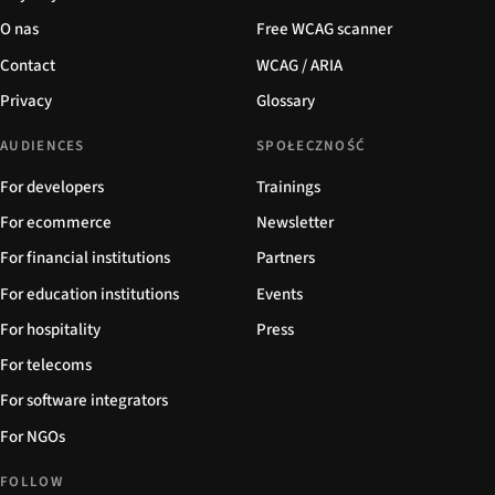
O nas
Free WCAG scanner
Contact
WCAG / ARIA
Privacy
Glossary
AUDIENCES
SPOŁECZNOŚĆ
For developers
Trainings
For ecommerce
Newsletter
For financial institutions
Partners
For education institutions
Events
For hospitality
Press
For telecoms
For software integrators
For NGOs
FOLLOW