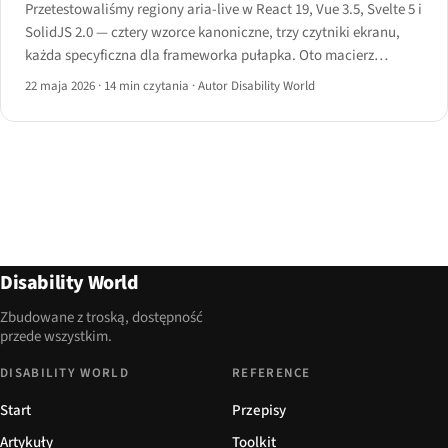
Przetestowaliśmy regiony aria-live w React 19, Vue 3.5, Svelte 5 i
SolidJS 2.0 — cztery wzorce kanoniczne, trzy czytniki ekranu,
każda specyficzna dla frameworka pułapka. Oto macierz
zachowań, kod dobry i zły oraz instrukcja postępowania.
22 maja 2026
·
14 min czytania
·
Autor Disability World
Disability World
Zbudowane z troską, dostępność
przede wszystkim.
DISABILITY WORLD
REFERENCE
Start
Przepisy
Artykuły
Toolkit