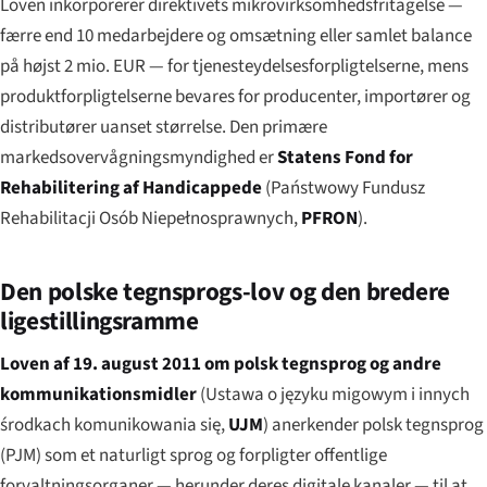
Loven inkorporerer direktivets mikrovirksomhedsfritagelse —
færre end 10 medarbejdere og omsætning eller samlet balance
på højst 2 mio. EUR — for tjenesteydelsesforpligtelserne, mens
produktforpligtelserne bevares for producenter, importører og
distributører uanset størrelse. Den primære
markedsovervågningsmyndighed er
Statens Fond for
Rehabilitering af Handicappede
(
Państwowy Fundusz
Rehabilitacji Osób Niepełnosprawnych
,
PFRON
).
Den polske tegnsprogs-lov og den bredere
ligestillingsramme
Loven af 19. august 2011 om polsk tegnsprog og andre
kommunikationsmidler
(
Ustawa o języku migowym i innych
środkach komunikowania się
,
UJM
) anerkender polsk tegnsprog
(PJM) som et naturligt sprog og forpligter offentlige
forvaltningsorganer — herunder deres digitale kanaler — til at