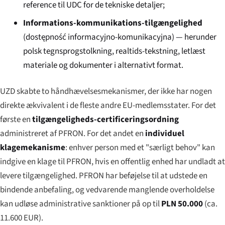
reference til UDC for de tekniske detaljer;
Informations-kommunikations-tilgængelighed
(
dostępność informacyjno-komunikacyjna
) — herunder
polsk tegnsprogstolkning, realtids-tekstning, letlæst
materiale og dokumenter i alternativt format.
UZD skabte to håndhævelsesmekanismer, der ikke har nogen
direkte ækvivalent i de fleste andre EU-medlemsstater. For det
første en
tilgængeligheds-certificeringsordning
administreret af PFRON. For det andet en
individuel
klagemekanisme
: enhver person med et "særligt behov" kan
indgive en klage til PFRON, hvis en offentlig enhed har undladt at
levere tilgængelighed. PFRON har beføjelse til at udstede en
bindende anbefaling, og vedvarende manglende overholdelse
kan udløse administrative sanktioner på op til
PLN 50.000
(ca.
11.600 EUR).