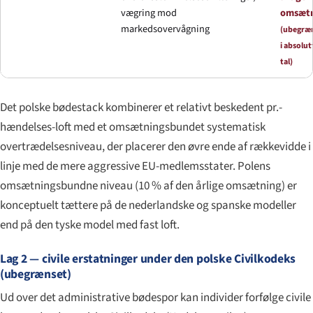
vægring mod
omsæt
markedsovervågning
(ubegræ
i absolut
tal)
Det polske bødestack kombinerer et relativt beskedent pr.-
hændelses-loft med et omsætningsbundet systematisk
overtrædelsesniveau, der placerer den øvre ende af rækkevidde i
linje med de mere aggressive EU-medlemsstater. Polens
omsætningsbundne niveau (10 % af den årlige omsætning) er
konceptuelt tættere på de nederlandske og spanske modeller
end på den tyske model med fast loft.
Lag 2 — civile erstatninger under den polske Civilkodeks
(ubegrænset)
Ud over det administrative bødespor kan individer forfølge civile