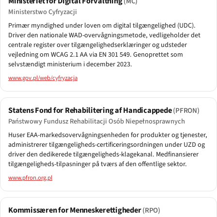
Ministeriet for Digital Forvaltning
(MC)
Ministerstwo Cyfryzacji
Primær myndighed under loven om digital tilgængelighed (UDC).
Driver den nationale WAD-overvågningsmetode, vedligeholder det
centrale register over tilgængelighedserklæringer og udsteder
vejledning om WCAG 2.1 AA via EN 301 549. Genoprettet som
selvstændigt ministerium i december 2023.
www.gov.pl/web/cyfryzacja
Statens Fond for Rehabilitering af Handicappede
(PFRON)
Państwowy Fundusz Rehabilitacji Osób Niepełnosprawnych
Huser EAA-markedsovervågningsenheden for produkter og tjenester,
administrerer tilgængeligheds-certificeringsordningen under UZD og
driver den dedikerede tilgængeligheds-klagekanal. Medfinansierer
tilgængeligheds-tilpasninger på tværs af den offentlige sektor.
www.pfron.org.pl
Kommissæren for Menneskerettigheder
(RPO)