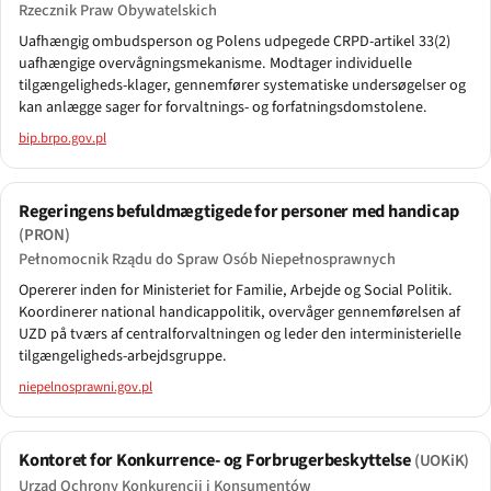
Rzecznik Praw Obywatelskich
Uafhængig ombudsperson og Polens udpegede CRPD-artikel 33(2)
uafhængige overvågningsmekanisme. Modtager individuelle
tilgængeligheds-klager, gennemfører systematiske undersøgelser og
kan anlægge sager for forvaltnings- og forfatningsdomstolene.
bip.brpo.gov.pl
Regeringens befuldmægtigede for personer med handicap
(PRON)
Pełnomocnik Rządu do Spraw Osób Niepełnosprawnych
Opererer inden for Ministeriet for Familie, Arbejde og Social Politik.
Koordinerer national handicappolitik, overvåger gennemførelsen af
UZD på tværs af centralforvaltningen og leder den interministerielle
tilgængeligheds-arbejdsgruppe.
niepelnosprawni.gov.pl
Kontoret for Konkurrence- og Forbrugerbeskyttelse
(UOKiK)
Urząd Ochrony Konkurencji i Konsumentów