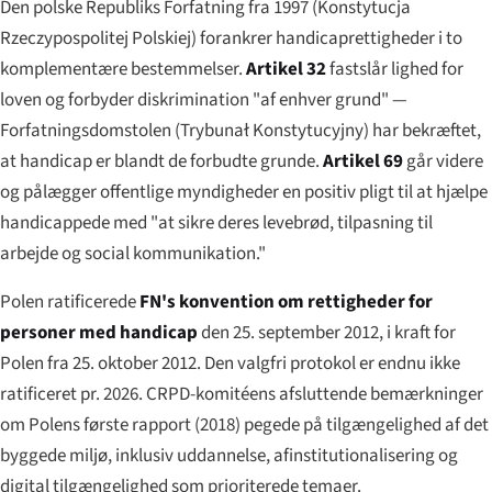
Den polske Republiks Forfatning fra 1997 (
Konstytucja
Rzeczypospolitej Polskiej
) forankrer handicaprettigheder i to
komplementære bestemmelser.
Artikel 32
fastslår lighed for
loven og forbyder diskrimination "af enhver grund" —
Forfatningsdomstolen (
Trybunał Konstytucyjny
) har bekræftet,
at handicap er blandt de forbudte grunde.
Artikel 69
går videre
og pålægger offentlige myndigheder en positiv pligt til at hjælpe
handicappede med "at sikre deres levebrød, tilpasning til
arbejde og social kommunikation."
Polen ratificerede
FN's konvention om rettigheder for
personer med handicap
den 25. september 2012, i kraft for
Polen fra 25. oktober 2012. Den valgfri protokol er endnu ikke
ratificeret pr. 2026. CRPD-komitéens afsluttende bemærkninger
om Polens første rapport (2018) pegede på tilgængelighed af det
byggede miljø, inklusiv uddannelse, afinstitutionalisering og
digital tilgængelighed som prioriterede temaer.