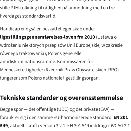
stille PJM-tolkning til rådighed på anmodning med en tre
hverdages standardsvartid.
Handicap er også en beskyttet egenskab under
ligestillingsgennemførelses-loven fra 2010
(
Ustawa o
wdrożeniu niektórych przepisów Unii Europejskiej w zakresie
równego traktowania
), Polens generelle
antidiskriminationsramme. Kommissæren for
Menneskerettigheder (Rzecznik Praw Obywatelskich, RPO)
fungerer som Polens nationale ligestillingsorgan.
Tekniske standarder og overensstemmelse
Begge spor — det offentlige (UDC) og det private (EAA) —
forankrer sig i den samme EU-harmoniserede standard,
EN 301
549
, aktuelt i kraft i version 3.2.1. EN 301 549 inddrager WCAG 2.1