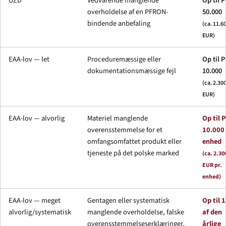
UZD
Vedvarende manglende
Op til 
overholdelse af en PFRON-
50.000
bindende anbefaling
(ca. 11.6
EUR)
EAA-lov — let
Proceduremæssige eller
Op til 
dokumentationsmæssige fejl
10.000
(ca. 2.30
EUR)
EAA-lov — alvorlig
Materiel manglende
Op til 
overensstemmelse for et
10.000 
omfangsomfattet produkt eller
enhed
tjeneste på det polske marked
(ca. 2.30
EUR pr.
enhed)
EAA-lov — meget
Gentagen eller systematisk
Op til 
alvorlig/systematisk
manglende overholdelse, falske
af den
overensstemmelseserklæringer,
årlige