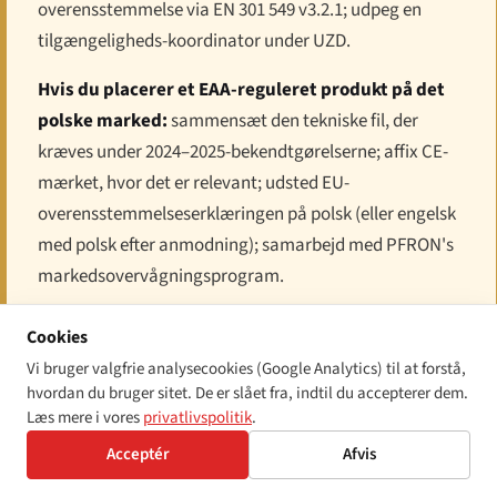
overensstemmelse via EN 301 549 v3.2.1; udpeg en
tilgængeligheds-koordinator under UZD.
Hvis du placerer et EAA-reguleret produkt på det
polske marked:
sammensæt den tekniske fil, der
kræves under 2024–2025-bekendtgørelserne; affix CE-
mærket, hvor det er relevant; udsted EU-
overensstemmelseserklæringen på polsk (eller engelsk
med polsk efter anmodning); samarbejd med PFRON's
markedsovervågningsprogram.
Hvis du leverer en EAA-reguleret tjeneste i Polen:
Cookies
offentliggør den strukturerede forbrugerinformation
Vi bruger valgfrie analysecookies (Google Analytics) til at forstå,
om din tilgængeligheds-tilgang; tilpas din tjeneste til
hvordan du bruger sitet. De er slået fra, indtil du accepterer dem.
WCAG 2.1 AA via EN 301 549; udpeg et enkelt
Læs mere i vores
privatlivspolitik
.
kontaktpunkt for tilgængeligheds-klager; dokumenter
Acceptér
Afvis
overensstemmelse; verificer din