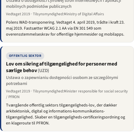
Ustawa o dostępności cyfrowej stron internetowych i aplikacji
mobilnych podmiotów publicznych
Vedtaget 2019 · Tilsynsmyndighed:Ministry of Digital Affairs
Polens WAD-transponering. Vedtaget 4. april 2019, trådte i kraft 23.
maj 2019. Fastsætter WCAG 2.1 AA via EN 301 549 som
overensstemmelseskrav for offentlige hjemmesider og mobilapps.
OFFENTLIG SEKTOR
Lov om sikring af tilgængelighed for personer med
særlige behov
(UZD)
Ustawa o zapewnianiu dostępności osobom ze szczególnymi
potrzebami
Vedtaget 2019 · Tilsynsmyndighed:Minister responsible for social security
/ PFRON
Tværgående offentlig sektors tilgængeligheds-lov, der dækker
arkitektonisk, digital og informations-kommunikations-
tilgængelighed. Skaber en tilgængeligheds-certificeringsordning og
en klageroute til PFRON.