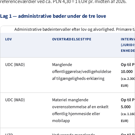
referenceværdier ved ca. PLN 4,30 = 1 EUR pr. midten af 2026.
Lag 1 — administrative bøder under de tre love
Administrative bødeintervaller efter lov og alvorlighed. Primære t
LOV
OVERTRÆDELSESTYPE
INTERV
(JURIDI
ENHEDE
UDC (WAD)
Manglende
Op til 
offentliggørelse/vedligeholdelse
10.000
af tilgængeligheds-erklæring
(ca. 2.30
EUR)
UDC (WAD)
Materiel manglende
Op til 
overensstemmelse af en enkelt
5.000
offentlig hjemmeside eller
(ca. 1.16
mobilapp
EUR)