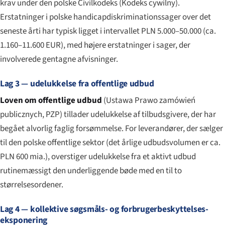
krav under den polske Civilkodeks (
Kodeks cywilny
).
Erstatninger i polske handicapdiskriminationssager over det
seneste årti har typisk ligget i intervallet PLN 5.000–50.000 (ca.
1.160–11.600 EUR), med højere erstatninger i sager, der
involverede gentagne afvisninger.
Lag 3 — udelukkelse fra offentlige udbud
Loven om offentlige udbud
(
Ustawa Prawo zamówień
publicznych
, PZP) tillader udelukkelse af tilbudsgivere, der har
begået alvorlig faglig forsømmelse. For leverandører, der sælger
til den polske offentlige sektor (det årlige udbudsvolumen er ca.
PLN 600 mia.), overstiger udelukkelse fra et aktivt udbud
rutinemæssigt den underliggende bøde med en til to
størrelsesordener.
Lag 4 — kollektive søgsmåls- og forbrugerbeskyttelses-
eksponering