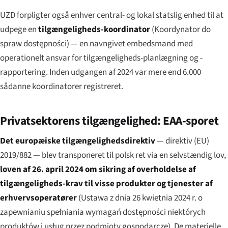
UZD forpligter også enhver central- og lokal statslig enhed til at
udpege en
tilgængeligheds-koordinator
(
Koordynator do
spraw dostępności
) — en navngivet embedsmand med
operationelt ansvar for tilgængeligheds-planlægning og -
rapportering. Inden udgangen af 2024 var mere end 6.000
sådanne koordinatorer registreret.
Privatsektorens tilgængelighed: EAA-sporet
Det europæiske tilgængelighedsdirektiv
— direktiv (EU)
2019/882 — blev transponeret til polsk ret via en selvstændig lov,
loven af 26. april 2024 om sikring af overholdelse af
tilgængeligheds-krav til visse produkter og tjenester af
erhvervsoperatører
(
Ustawa z dnia 26 kwietnia 2024 r. o
zapewnianiu spełniania wymagań dostępności niektórych
produktów i usług przez podmioty gospodarcze
). De materielle