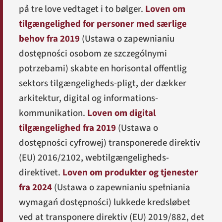
på tre love vedtaget i to bølger.
Loven om
tilgængelighed for personer med særlige
behov fra 2019
(
Ustawa o zapewnianiu
dostępności osobom ze szczególnymi
potrzebami
) skabte en horisontal offentlig
sektors tilgængeligheds-pligt, der dækker
arkitektur, digital og informations-
kommunikation.
Loven om digital
tilgængelighed fra 2019
(
Ustawa o
dostępności cyfrowej
) transponerede direktiv
(EU) 2016/2102, webtilgængeligheds-
direktivet.
Loven om produkter og tjenester
fra 2024
(
Ustawa o zapewnianiu spełniania
wymagań dostępności
) lukkede kredsløbet
ved at transponere direktiv (EU) 2019/882, det