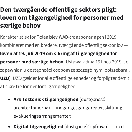
Den tværgående offentlige sektors pligt:
loven om tilgængelighed for personer med
særlige behov
Karakteristisk for Polen blev WAD-transponeringen i 2019
kombineret med en bredere, tværgående offentlig sektor lov —
loven af 19. juli 2019 om sikring af tilgængelighed for
personer med særlige behov
(
Ustawa z dnia 19 lipca 2019 r. o
zapewnianiu dostępności osobom ze szczególnymi potrzebami
,
UZD
). UZD gælder for alle offentlige enheder og forpligter dem til
at sikre tre former for tilgængelighed:
Arkitektonisk tilgængelighed
(
dostępność
architektoniczna
) — indgange, gangarealer, skiltning,
evakueringsarrangementer;
Digital tilgængelighed
(
dostępność cyfrowa
) — med