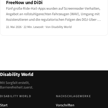
FreeNow und DiDi
Fünf große Ride-Hail-Apps wurden auf Screenreader-Verhalten,
Angebot an rollstuhlgerechten Fahrzeugen (WAV), Umgang mit
Assistenztieren und die regulatorischen Folgen des DOJ-Uber-
Vergleichs von 2021 sowie Artikel 4 der EAA auditiert.
22. Mai 2026
·
22 Min. Lesezeit
·
Von Disability World
Disability World
Mit Sorgfalt erstellt,
Barrierefreiheit zuerst.
DISABILITY WORLD
NACHSCHLAGEWERKE
Start
Vorschriften