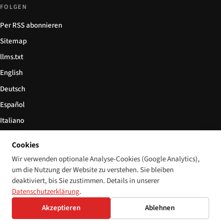
FOLGEN
Per RSS abonnieren
Sitemap
llms.txt
English
Deutsch
Español
Italiano
Български
Cookies
简体中文
Wir verwenden optionale Analyse-Cookies (Google Analytics),
um die Nutzung der Website zu verstehen. Sie bleiben
deaktiviert, bis Sie zustimmen. Details in unserer
Datenschutzerklärung
.
© 2026 Disability World. Alle Rechte vorbehalten.
Cookie-Einstellungen
Akzeptieren
Ablehnen
English
Deutsch
Español
Italiano
Български
简体中文
Polski
Français
Sprache: