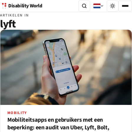
Disability World
ARTIKELEN IN
lyft
MOBILITY
Mobiliteitsapps en gebruikers met een
beperking: een audit van Uber, Lyft, Bolt,