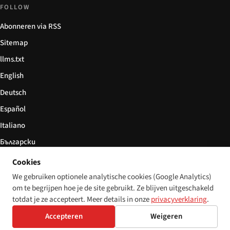
FOLLOW
Abonneren via RSS
Sitemap
llms.txt
English
Deutsch
Español
Italiano
Български
简体中文
Cookies
We gebruiken optionele analytische cookies (Google Analytics)
om te begrijpen hoe je de site gebruikt. Ze blijven uitgeschakeld
totdat je ze accepteert. Meer details in onze
privacyverklaring
.
© 2026 Disability World. Alle rechten voorbehouden.
Cookie settings
Accepteren
Weigeren
English
Deutsch
Español
Italiano
Български
简体中文
Polski
Français
Nederlands
Taal: