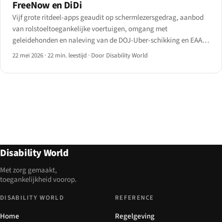
FreeNow en DiDi
Vijf grote ritdeel-apps geaudit op schermlezersgedrag, aanbod
van rolstoeltoegankelijke voertuigen, omgang met
geleidehonden en naleving van de DOJ-Uber-schikking en EAA-
artikel 4.
22 mei 2026
·
22 min. leestijd
·
Door Disability World
Disability World
Met zorg gemaakt,
toegankelijkheid voorop.
DISABILITY WORLD
REFERENCE
Home
Regelgeving