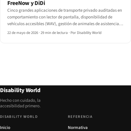
FreeNow y DiDi
Cinco grandes aplicaciones de transporte privado auditadas en
comportamiento con lector de pantalla, disponibilidad de
vehículos accesibles (WAV), gestión de animales de asistencia y
seguimiento regulatorio tras el acuerdo DOJ-Uber de 2021 y el
22 de mayo de 2026
·
29 min de lectura
·
Por Disability World
artículo 4 de la EAA.
Disability World
Hecho con cuidado, la
accesibilidad primero.
DISABILITY WORLD
REFERENCIA
Inicio
Normativa