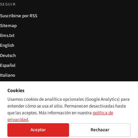
SEGUIR
Suscribirse por RSS
Sitemap
llms.txt
English
Deutsch
Español
Italiano
Български
Cookies
简体中文
Usamos cookies de analítica opcionales (Google Analytics) para
entender cómo se usa el sitio. Permanecen desactivadas hasta
que las aceptes. Más información en nuestra
política de
privacidad
.
© 2026 Disability World. Todos los derechos reservados.
Configuración de cookies
Aceptar
Rechazar
English
Deutsch
Español
Italiano
Български
简体中文
Polski
Français
Idioma: