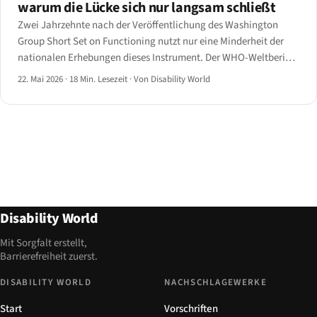
warum die Lücke sich nur langsam schließt
Zwei Jahrzehnte nach der Veröffentlichung des Washington
Group Short Set on Functioning nutzt nur eine Minderheit der
nationalen Erhebungen dieses Instrument. Der WHO-Weltbericht
über Behinderung 2024 und das UN-DESA-Kompendium 2025
22. Mai 2026
·
18 Min. Lesezeit
·
Von Disability World
liefern die Zahlen für 2026 — und die Lücken.
Disability World
Mit Sorgfalt erstellt,
Barrierefreiheit zuerst.
DISABILITY WORLD
NACHSCHLAGEWERKE
Start
Vorschriften