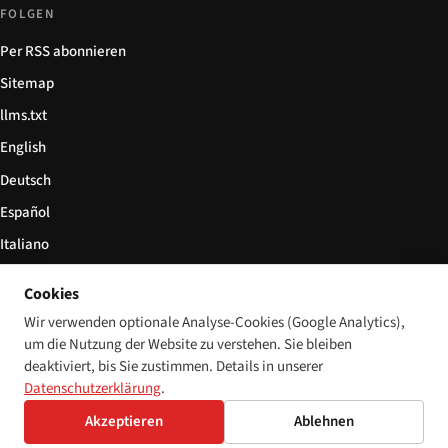
FOLGEN
Per RSS abonnieren
Sitemap
llms.txt
English
Deutsch
Español
Italiano
Български
Cookies
简体中文
Wir verwenden optionale Analyse-Cookies (Google Analytics),
um die Nutzung der Website zu verstehen. Sie bleiben
deaktiviert, bis Sie zustimmen. Details in unserer
Datenschutzerklärung
.
© 2026 Disability World. Alle Rechte vorbehalten.
Cookie-Einstellungen
Akzeptieren
Ablehnen
English
Deutsch
Español
Italiano
Български
简体中文
Polski
Français
Sprache: