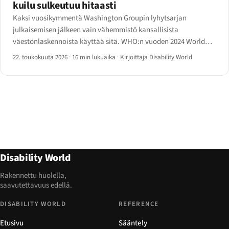
kuilu sulkeutuu hitaasti
Kaksi vuosikymmentä Washington Groupin lyhytsarjan
julkaisemisen jälkeen vain vähemmistö kansallisista
väestönlaskennoista käyttää sitä. WHO:n vuoden 2024 World
Report on Disability -päivitys ja YK DESA:n Disability Statistics
22. toukokuuta 2026
·
16 min lukuaika
·
Kirjoittaja Disability World
Compendium 2025 kertovat vuoden 2026 luvut — ja puutteet.
Disability World
Rakennettu huolella,
saavutettavuus edellä.
DISABILITY WORLD
REFERENCE
Etusivu
Sääntely