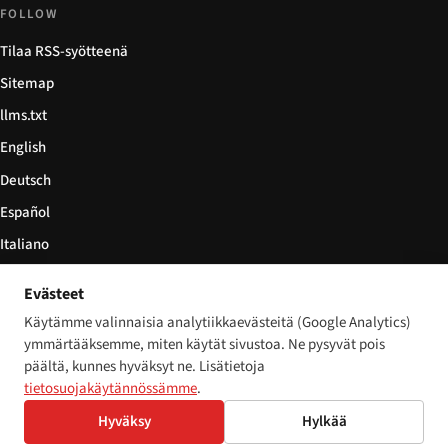
FOLLOW
Tilaa RSS-syötteenä
Sitemap
llms.txt
English
Deutsch
Español
Italiano
Български
Evästeet
简体中文
Käytämme valinnaisia analytiikkaevästeitä (Google Analytics)
ymmärtääksemme, miten käytät sivustoa. Ne pysyvät pois
päältä, kunnes hyväksyt ne. Lisätietoja
tietosuojakäytännössämme
.
© 2026 Disability World. Kaikki oikeudet pidätetään.
Cookie settings
Hyväksy
Hylkää
English
Deutsch
Español
Italiano
Български
简体中文
Polski
Français
Nederlands
Kieli: