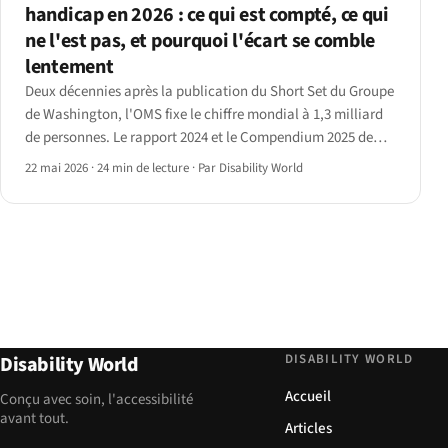
handicap en 2026 : ce qui est compté, ce qui
ne l'est pas, et pourquoi l'écart se comble
lentement
Deux décennies après la publication du Short Set du Groupe
de Washington, l'OMS fixe le chiffre mondial à 1,3 milliard
de personnes. Le rapport 2024 et le Compendium 2025 de
l'ONU DESA révèlent les données et les lacunes persistantes.
22 mai 2026
·
24 min de lecture
·
Par Disability World
DISABILITY WORLD
Disability World
Accueil
Conçu avec soin, l'accessibilité
avant tout.
Articles