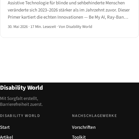
Assistive Technologie für blinde und sehbehinderte Menschen
veränderte sich 2023–2026 stärker als im Jahrzehnt zuvor. Dieser
Primer kartiert die echten Innovationen — Be My AI, Ray-Ban
Meta, smarter Langstock, Monarch und KI-Screenreader — was
30. Mai 2026
·
17 Min. Lesezeit
·
Von Disability World
jedes Gerät leistet und wo es noch scheitert.
Disability World
Mit Sorgfalt erstellt,
Barrierefreiheit zuerst.
DISABILITY WORLD
NACHSCHLAGEWERKE
Start
Vorschriften
Artikel
Toolkit